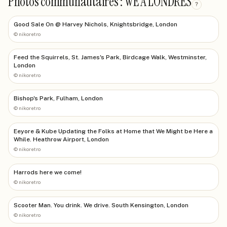
Photos communautaires : WE A LONDRES
?
Good Sale On @ Harvey Nichols, Knightsbridge, London
©
nikoretro
Feed the Squirrels, St. James's Park, Birdcage Walk, Westminster,
London
©
nikoretro
Bishop's Park, Fulham, London
©
nikoretro
Eeyore & Kube Updating the Folks at Home that We Might be Here a
While. Heathrow Airport, London
©
nikoretro
Harrods here we come!
©
nikoretro
Scooter Man. You drink. We drive. South Kensington, London
©
nikoretro