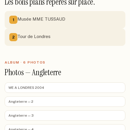
Les bons plans repérés sur place.
Musée MME TUSSAUD
1
Tour de Londres
2
ALBUM ·
6
PHOTO
S
Photos — Angleterre
WE A LONDRES 2004
Angleterre — 2
Angleterre — 3
Angleterre — 4