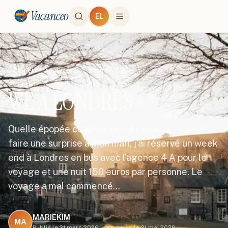
Vacanceo
EL
Carnet
Angleterre
2026
2
jours
WE A LONDRES
Quelle épopée ce week end à Londres ; voulant
faire une surprise à mon mari, j'ai réservé un week
end à Londres en bus avec l'agence 4 A pour le
voyage et une nuit 150 euros par personne. Le
voyage a mal commencé…
MARIEKIM
MA
Publié le
21 mars 2026
·
mis à jour le
21 mai 2026