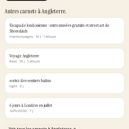
Autres carnets
à Angleterre
.
Escapade londonienne : entre musées gratuits et street art de
Shoreditch
marievoyages
· 10 j
· 1 album
Voyage Angleterre
Keel
· 15 j
· 1 album
sortez des sentiers battus
light
· 2 j
6 jours à Londres en juillet
JoPic2002
· 7 j
Voir tous les carnets
à Angleterre
→