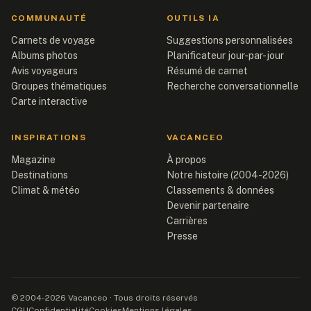
COMMUNAUTÉ
OUTILS IA
Carnets de voyage
Suggestions personnalisées
Albums photos
Planificateur jour-par-jour
Avis voyageurs
Résumé de carnet
Groupes thématiques
Recherche conversationnelle
Carte interactive
INSPIRATIONS
VACANCEO
Magazine
À propos
Destinations
Notre histoire (2004-2026)
Climat & météo
Classements & données
Devenir partenaire
Carrières
Presse
© 2004-2026 Vacanceo · Tous droits réservés
CGU
Confidentialité
Cookies
Mentions légales