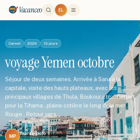
Vacanceo
EL
Carnet
2026
15
jours
voyage Yemen octobre
Séjour de deux semaines. Arrivée à Sana'a la
capitale, visite des hauts plateaux, avec les
principaux villages de Thula, Boukour.etc... Départ
pour la Tihama , plaine cotière le long dela mer
Rouge , Retour vers…
marco polo
MP
Publié le
6 février 2026
·
mis à jour le
21 mai 2026