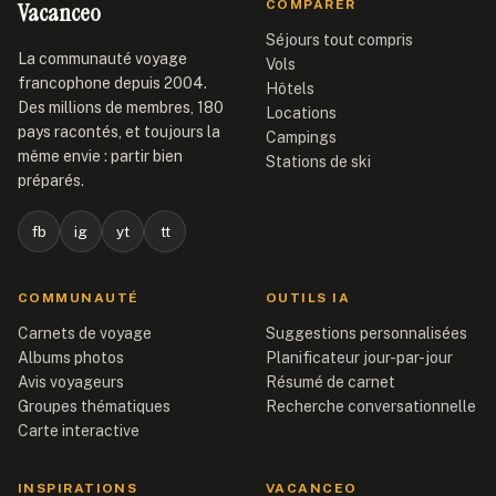
Vacanceo
COMPARER
Séjours tout compris
La communauté voyage
Vols
francophone depuis 2004.
Hôtels
Des millions de membres, 180
Locations
pays racontés, et toujours la
Campings
même envie : partir bien
Stations de ski
préparés.
fb
ig
yt
tt
COMMUNAUTÉ
OUTILS IA
Carnets de voyage
Suggestions personnalisées
Albums photos
Planificateur jour-par-jour
Avis voyageurs
Résumé de carnet
Groupes thématiques
Recherche conversationnelle
Carte interactive
INSPIRATIONS
VACANCEO