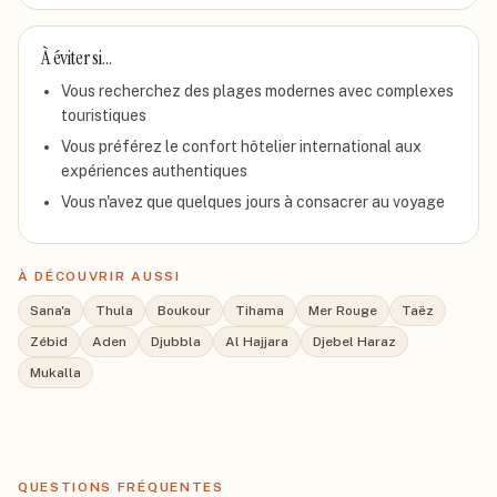
À éviter si…
Vous recherchez des plages modernes avec complexes
touristiques
Vous préférez le confort hôtelier international aux
expériences authentiques
Vous n'avez que quelques jours à consacrer au voyage
À DÉCOUVRIR AUSSI
Sana'a
Thula
Boukour
Tihama
Mer Rouge
Taëz
Zébid
Aden
Djubbla
Al Hajjara
Djebel Haraz
Mukalla
QUESTIONS FRÉQUENTES