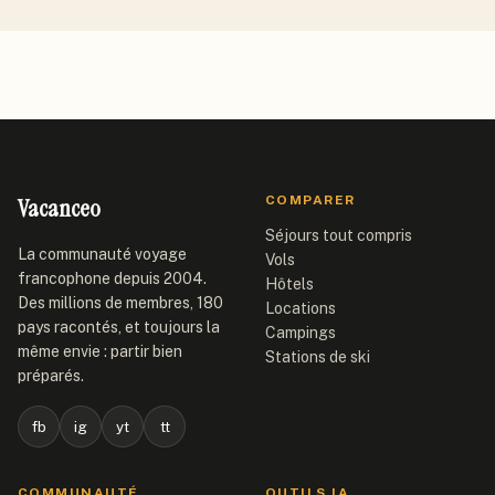
Vacanceo
COMPARER
Séjours tout compris
La communauté voyage
Vols
francophone depuis 2004.
Hôtels
Des millions de membres, 180
Locations
pays racontés, et toujours la
Campings
même envie : partir bien
Stations de ski
préparés.
fb
ig
yt
tt
COMMUNAUTÉ
OUTILS IA