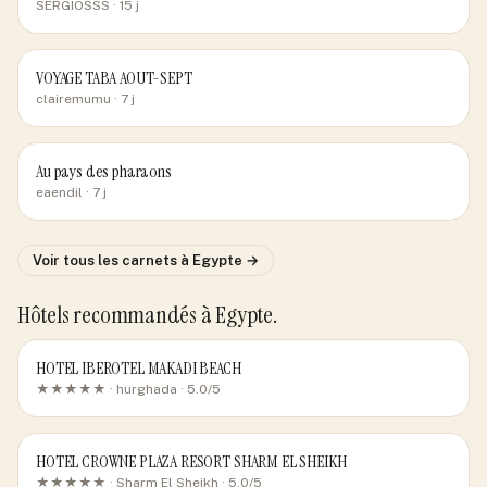
SERGIOSSS
· 15 j
VOYAGE TABA AOUT-SEPT
clairemumu
· 7 j
Au pays des pharaons
eaendil
· 7 j
Voir tous les carnets
à Egypte
→
Hôtels recommandés
à Egypte
.
HOTEL IBEROTEL MAKADI BEACH
★★★★★ ·
hurghada
· 5.0/5
HOTEL CROWNE PLAZA RESORT SHARM EL SHEIKH
★★★★★ ·
Sharm El Sheikh
· 5.0/5