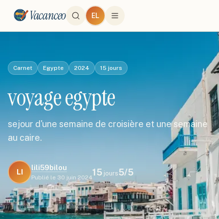
Vacanceo
EL
Carnet
Egypte
2024
15
jours
voyage egypte
sejour d'une semaine de croisière et une semaine
au caire.
lili59bilou
15
5
/5
LI
jours
Publié le
30 juin 2024