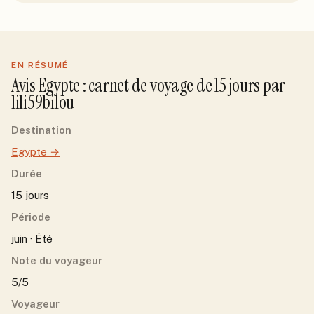
EN RÉSUMÉ
Avis
Egypte
: carnet de voyage de
15
jour
s
par
lili59bilou
Destination
Egypte
→
Durée
15 jours
Période
juin · Été
Note du voyageur
5/5
Voyageur