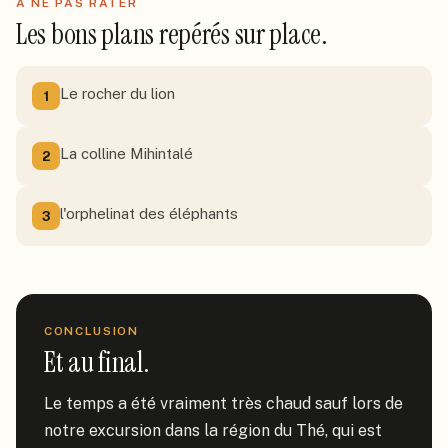
À NE PAS RATER
Les bons plans repérés sur place.
Le rocher du lion
1
La colline Mihintalé
2
l'orphelinat des éléphants
3
CONCLUSION
Et au final.
Le temps a été vraiment très chaud sauf lors de 
notre excursion dans la région du Thé, qui est 