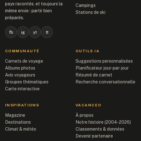
pays racontés, et toujours la
Campings
même envie : partir bien
Stations de ski
préparés.
fb
ig
yt
tt
COMMUNAUTÉ
OUTILS IA
Carnets de voyage
Suggestions personnalisées
Albums photos
Planificateur jour-par-jour
Avis voyageurs
Résumé de carnet
Groupes thématiques
Recherche conversationnelle
Carte interactive
INSPIRATIONS
VACANCEO
Magazine
À propos
Destinations
Notre histoire (2004-2026)
Climat & météo
Classements & données
Devenir partenaire