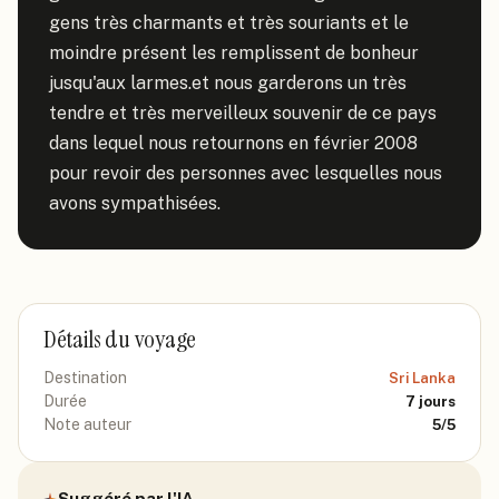
gens très charmants et très souriants et le 
moindre présent les remplissent de bonheur 
jusqu'aux larmes.et nous garderons un très 
tendre et très merveilleux souvenir de ce pays 
dans lequel nous retournons en février 2008 
pour revoir des personnes avec lesquelles nous 
avons sympathisées.
Détails du voyage
Destination
Sri Lanka
Durée
7
jours
Note auteur
5
/5
Suggéré par l'IA