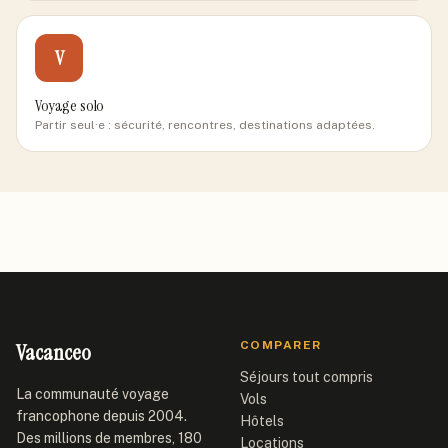
V
Voyage solo
Partir seul·e : sécurité, rencontres, destinations adaptées.
Vacanceo
COMPARER
Séjours tout compris
La communauté voyage
Vols
francophone depuis 2004.
Hôtels
Des millions de membres, 180
Locations