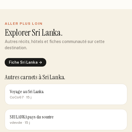
ALLER PLUS LOIN
Explorer
Sri Lanka
.
Autres récits, hôtels et fiches communauté sur cette
destination.
Fiche
Sri Lanka
→
Autres carnets
à Sri Lanka
.
Voyage au Sri Lanka
CoCo67
· 15 j
SRI LANKA pays du sourire
vdevde
· 15 j