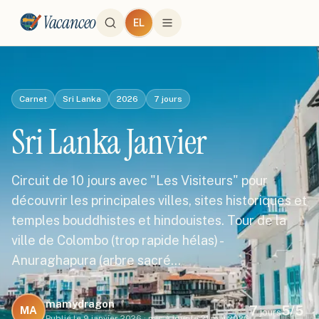
Vacanceo
EL
Carnet
Sri Lanka
2026
7
jours
Sri Lanka Janvier
Circuit de 10 jours avec "Les Visiteurs" pour
découvrir les principales villes, sites historiques et
temples bouddhistes et hindouistes. Tour de la
ville de Colombo (trop rapide hélas) -
Anuraghapura (arbre sacré…
mamydragon
7
5
/5
MA
jours
Publié le
9 janvier 2026
·
mis à jour le
21 mai 2026