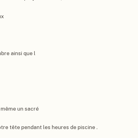
x

re ainsi que l

e même un sacré

re tête pendant les heures de piscine .
