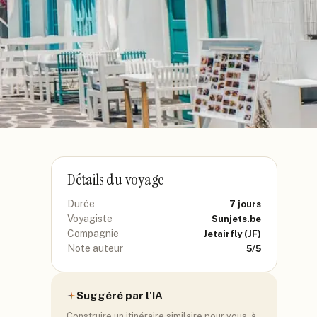
Détails du voyage
Durée
7
jours
Voyagiste
Sunjets.be
Compagnie
Jetairfly
(JF)
Note auteur
5
/5
Suggéré par l'IA
Construire un itinéraire similaire pour vous, à