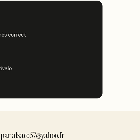
rès correct

ivale

par
alsaco57@yahoo.fr