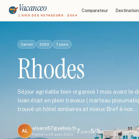
Vacanceo
Comparateur
Destination
L'AVIS DES VOYAGEURS · 2004
Carnet
2023
7
jours
Rhodes
Séjour agréable bien organisé 1 mois avant le d
Ixian était en plein travaux ( marteau pneumatiq
trouvé un hôtel similaires et mieux Bref à nos…
alsaco57@yahoo.fr
7
5
/5
AL
jours
Publié le
29 août 2023