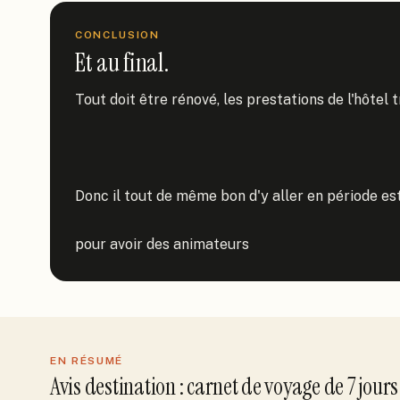
CONCLUSION
Et au final.
Tout doit être rénové, les prestations de l'hôtel t
Donc il tout de même bon d'y aller en période est
pour avoir des animateurs
EN RÉSUMÉ
Avis
destination
: carnet de voyage de
7
jour
s