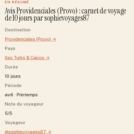
EN RÉSUMÉ
Avis
Providenciales (Provo)
: carnet de voyage
de
10
jour
s
par
sophievoyages87
Destination
Providenciales (Provo)
→
Pays
Iles Turks & Caicos
→
Durée
10 jours
Période
avril · Printemps
Note du voyageur
5/5
Voyageur
@sophievoyages87
→