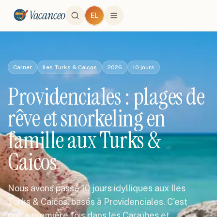
Vacanceo
EL
Carnet
Iles Turks & Caicos
2026
10
jours
Providenciales : plages de
rêve et snorkeling en
famille aux Turks &
Caicos
Nous avons passé 10 jours idylliques aux Iles
Turks & Caicos, basés à Providenciales. C'est
notre première fois dans les Caraïbes et