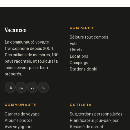
Vacanceo
COMPARER
Séjours tout compris
La communauté voyage
Vols
francophone depuis 2004.
Hôtels
Des millions de membres, 180
Locations
pays racontés, et toujours la
Campings
même envie : partir bien
Stations de ski
préparés.
fb
ig
yt
tt
COMMUNAUTÉ
OUTILS IA
Carnets de voyage
Suggestions personnalisées
Albums photos
Planificateur jour-par-jour
Avis voyageurs
Résumé de carnet