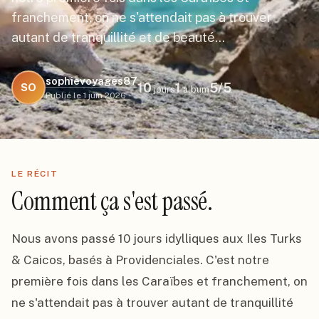
franchement, on ne s'attendait pas à trouver
autant de tranquillité et de beauté…
sophievoyages87
10
1
5
/5
SO
jours
album
Publié le
1 juin 2026
LE RÉCIT
Comment ça s'est passé.
Nous avons passé 10 jours idylliques aux Iles Turks 
& Caicos, basés à Providenciales. C'est notre 
première fois dans les Caraïbes et franchement, on 
ne s'attendait pas à trouver autant de tranquillité 