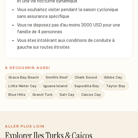
et une vie nocturne dynamique
Vous souhaitez visiter pendant la saison cyclonique
sans assurance spécifique
Vous ne disposez pas d'au moins 3000 USD pour une
famille de 4 personnes
Vous êtes intolérant aux conditions de conduite à
gauche sur routes étroites
À DÉCOUVRIR AUSSI
Grace Bay Beach
Smith's Reef
Chalk Sound
Gibbs Cay
Little Water Cay
Iguana Island
Sapodilla Bay
Taylor Bay
Blue Hills
Grand Turk
Salt Cay
Caicos Cay
ALLER PLUS LOIN
Explorer
Iles Turks & Caicos
.