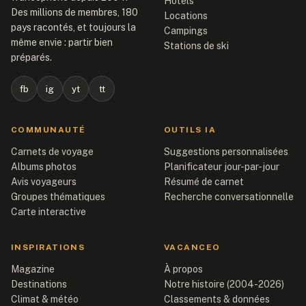
Hôtels
Des millions de membres, 180
Locations
pays racontés, et toujours la
Campings
même envie : partir bien
Stations de ski
préparés.
fb
ig
yt
tt
COMMUNAUTÉ
OUTILS IA
Carnets de voyage
Suggestions personnalisées
Albums photos
Planificateur jour-par-jour
Avis voyageurs
Résumé de carnet
Groupes thématiques
Recherche conversationnelle
Carte interactive
INSPIRATIONS
VACANCEO
Magazine
À propos
Destinations
Notre histoire (2004-2026)
Climat & météo
Classements & données