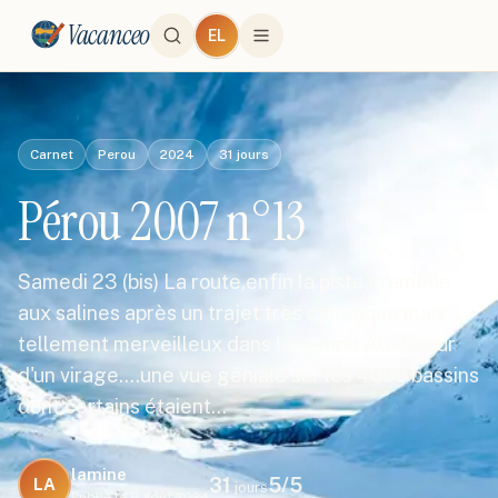
Vacanceo
EL
Carnet
Perou
2024
31
jours
Pérou 2007 n°13
Samedi 23 (bis) La route,enfin la piste,m'amène
aux salines après un trajet très cahotique mais
tellement merveilleux dans la pampa.Au détour
d'un virage....une vue géniale sur les 4000 bassins
dont certains étaient…
lamine
31
5
/5
LA
jours
Publié le
8 août 2024