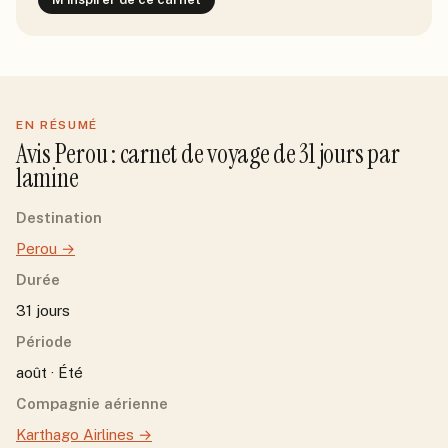
EN RÉSUMÉ
Avis
Perou
: carnet de voyage de
31
jour
s
par
lamine
Destination
Perou
→
Durée
31 jours
Période
août · Été
Compagnie aérienne
Karthago Airlines
→