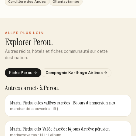
Cordillère des Andes
Ollantaytambo
ALLER PLUS LOIN
Explorer
Perou
.
Autres récits, hôtels et fiches communauté sur cette
destination.
Fiche
Perou
→
Compagnie
Karthago Airlines
→
Autres carnets
à Perou
.
Machu Picchu et les vallées sacrées : 15 jours d'immersion inca
marchanddesouvenirs
· 15 j
Machu Picchu et la Vallée Sacrée : 14 jours de rêve péruvien
marinevoyages
· 14 j
· 1 album