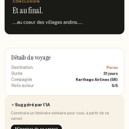
CONCLUSION
Et au final.
....au coeur des villages andins.....
Détails du voyage
Destination
Perou
Durée
31
jours
Compagnie
Karthago Airlines
(5R)
Note auteur
5
/5
Suggéré par l'IA
Construire un itinéraire similaire pour vous, à partir de ce
carnet.
M'inspirer de ce carnet