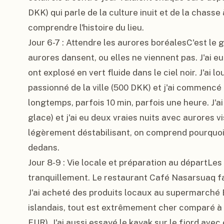
DKK) qui parle de la culture inuit et de la chasse 
comprendre l'histoire du lieu.

Jour 6-7 : Attendre les aurores boréalesC'est le g
aurores dansent, ou elles ne viennent pas. J'ai eu
ont explosé en vert fluide dans le ciel noir. J'ai
passionné de la ville (500 DKK) et j'ai commencé 
longtemps, parfois 10 min, parfois une heure. J'ai 
glace) et j'ai eu deux vraies nuits avec aurores vis
légèrement déstabilisant, on comprend pourquoi 
dedans.

Jour 8-9 : Vie locale et préparation au départLes 
tranquillement. Le restaurant Café Nasarsuaq fait
J'ai acheté des produits locaux au supermarché 
islandais, tout est extrêmement cher comparé à l
EUR). J'ai aussi essayé le kayak sur le fjord avec