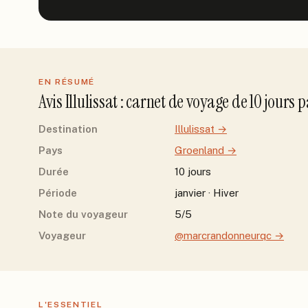
EN RÉSUMÉ
Avis
Illulissat
: carnet de voyage de
10
jour
s
p
Destination
Illulissat
→
Pays
Groenland
→
Durée
10 jours
Période
janvier · Hiver
Note du voyageur
5/5
Voyageur
@marcrandonneurqc
→
L'ESSENTIEL