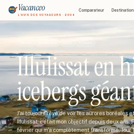
Vacanceo
Comparateur
Destination
L'AVIS DES VOYAGEURS · 2004
Carnet
Groenland
2026
10
jours
Illulissat en h
icebergs géan
J'ai toujours rêvé de voir les aurores boréales 
Illulissat, c'était mon objectif depuis deux ans.
février qui m'a complètement transformé. Jour 