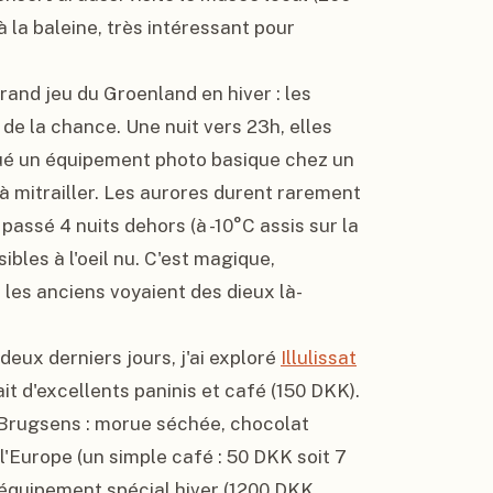
à la baleine, très intéressant pour 
rand jeu du Groenland en hiver : les 
 de la chance. Une nuit vers 23h, elles 
 loué un équipement photo basique chez un 
à mitrailler. Les aurores durent rarement 
passé 4 nuits dehors (à -10°C assis sur la 
ibles à l'oeil nu. C'est magique, 
les anciens voyaient des dieux là-
deux derniers jours, j'ai exploré 
Illulissat
 d'excellents paninis et café (150 DKK). 
Brugsens : morue séchée, chocolat 
'Europe (un simple café : 50 DKK soit 7 
 équipement spécial hiver (1200 DKK, 