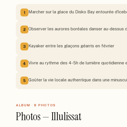
Marcher sur la glace du Disko Bay entourée d'iceb
1
Observer les aurores boréales danser au-dessus d
2
Kayaker entre les glaçons géants en février
3
Vivre au rythme des 4-5h de lumière quotidienne et
4
Goûter la vie locale authentique dans une minuscu
5
ALBUM ·
8
PHOTO
S
Photos — Illulissat