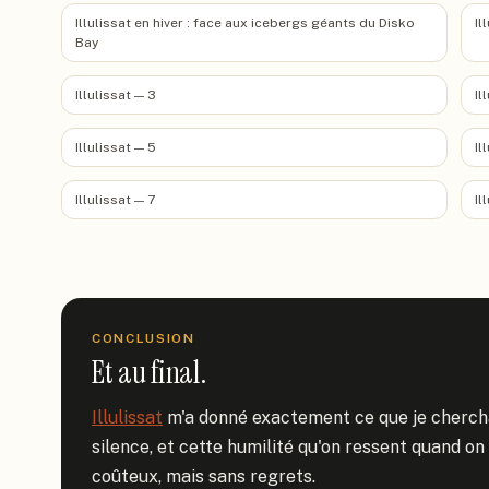
Illulissat en hiver : face aux icebergs géants du Disko
Il
Bay
Illulissat — 3
Il
Illulissat — 5
Il
Illulissat — 7
Il
CONCLUSION
Et au final.
Illulissat
 m'a donné exactement ce que je cherchais
silence, et cette humilité qu'on ressent quand on 
coûteux, mais sans regrets.