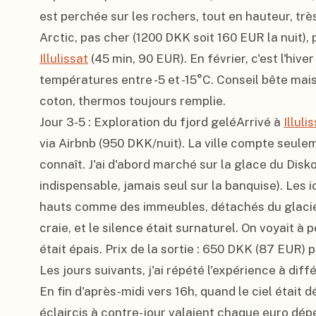
est perchée sur les rochers, tout en hauteur, très
Illulissat
 (45 min, 90 EUR). En février, c'est l'hiver
températures entre -5 et -15°C. Conseil bête mais
coton, thermos toujours remplie.

Jour 3-5 : Exploration du fjord geléArrivé à 
Illuli
via Airbnb (950 DKK/nuit). La ville compte seule
connaît. J'ai d'abord marché sur la glace du Disk
indispensable, jamais seul sur la banquise). Les 
hauts comme des immeubles, détachés du glacier d
craie, et le silence était surnaturel. On voyait à 
était épais. Prix de la sortie : 650 DKK (87 EUR) p
Les jours suivants, j'ai répété l'expérience à dif
En fin d'après-midi vers 16h, quand le ciel était 
éclaircis à contre-jour valaient chaque euro dépen