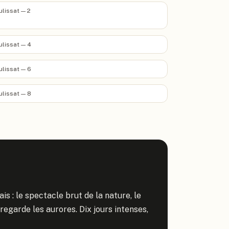
lulissat — 2
lulissat — 4
lulissat — 6
lulissat — 8
 : le spectacle brut de la nature, le 
regarde les aurores. Dix jours intenses, 