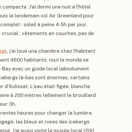
 compacte. J'ai dormi une nuit à l'hôtel 
Arctic, pas cher (1200 DKK soit 160 EUR la nuit), puis le lendemain vol Air Greenland pour 
 complet : soleil à peine 4-5h par jour, 
 crucial : vêtements en couches, pas de 
ssat
, j'ai loué une chambre chez l'habitant 
ment 4600 habitants, tout le monde se 
o Bay avec un guide local (absolument 
icebergs là-bas sont énormes, certains 
'Ilulissat. L'eau était figée, blanche 
peine à 200 mètres tellement le brouillard 
our 3h.

férentes heures pour changer la lumière. 
dégagé, les bleus et roses des icebergs 
sé. J'ai aussi visité le musée local (200 