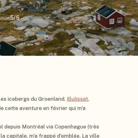
5
/5
lbum
 les icebergs du Groenland. 
Illulissat
, 
de cette aventure en février qui m'a 
 vol depuis Montréal via Copenhague (très 
la capitale, m'a frappé d'emblée. La ville 