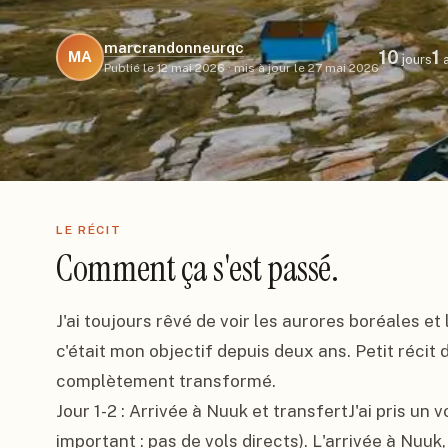
marcrandonneurqc
10
1
MA
jours
a
Publié le
12 mai 2026
·
mis à jour le
27 mai 2026
LE RÉCIT
Comment ça s'est passé.
J'ai toujours rêvé de voir les aurores boréales et
c'était mon objectif depuis deux ans. Petit récit 
complètement transformé.

Jour 1-2 : Arrivée à Nuuk et transfertJ'ai pris un
important : pas de vols directs). L'arrivée à Nuuk, 