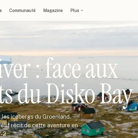
s
Communauté
Magazine
Plus
iver : face aux
ts du Disko Bay
et les icebergs du Groenland.
 Petit récit de cette aventure en
1-2 :…