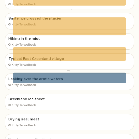
©
Kitty Terwolbeck
Sep
22
°
Smile, we crossed the glacier
©
Kitty Terwolbeck
Oct
Hiking in the mist
©
Kitty Terwolbeck
17
°
Typical East Greenland village
Nov
©
Kitty Terwolbeck
13
°
Looking over the arctic waters
©
Kitty Terwolbeck
Déc
Greenland ice sheet
©
Kitty Terwolbeck
Drying seal meat
©
Kitty Terwolbeck