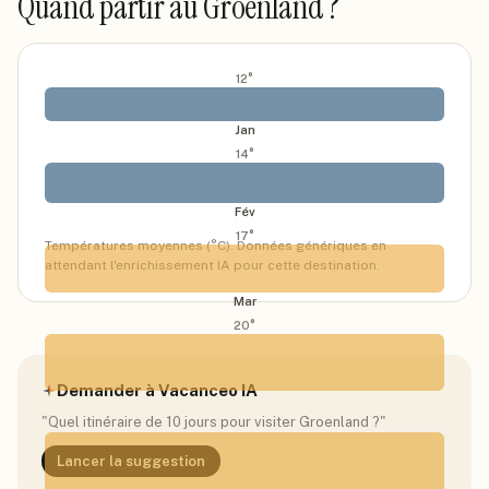
Quand partir
au Groenland
?
12
°
Jan
14
°
Fév
17
°
Températures moyennes (°C). Données génériques en
attendant l'enrichissement IA pour cette destination.
Mar
20
°
Demander à Vacanceo IA
Avr
"Quel itinéraire de 10 jours pour visiter
Groenland
?"
24
°
Lancer la suggestion