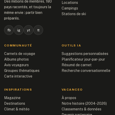
Des millions de membres, 180
Locations
pays racontés, et toujours la
Campings
même envie : partir bien
Stations de ski
préparés.
fb
ig
yt
tt
COMMUNAUTÉ
OUTILS IA
Carnets de voyage
Suggestions personnalisées
Albums photos
Planificateur jour-par-jour
Avis voyageurs
Résumé de carnet
Groupes thématiques
Recherche conversationnelle
Carte interactive
INSPIRATIONS
VACANCEO
Magazine
À propos
Destinations
Notre histoire (2004-2026)
Climat & météo
Classements & données
Devenir partenaire