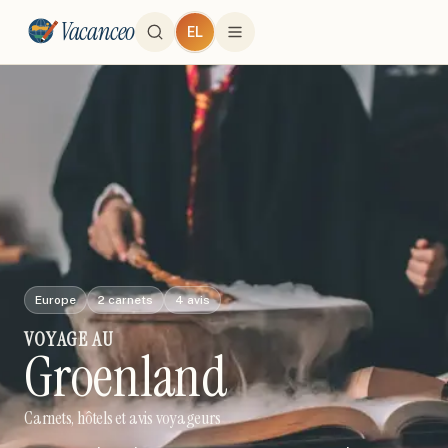
Vacanceo
EL
Europe
2
carnets
4
avis
VOYAGE
AU
Groenland
Carnets, hôtels et avis voyageurs