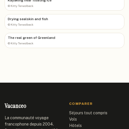
Kayaking near floating ice
©
Kitty Terwolbeck
Drying sealskin and fish
©
Kitty Terwolbeck
The real green of Greenland
©
Kitty Terwolbeck
Vacanceo
COMPARER
Séjours tout compris
La communauté voyage
Vols
francophone depuis 2004.
Hôtels