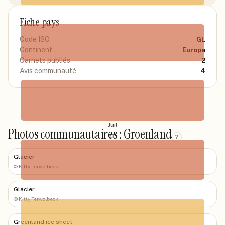
Mai
Fiche pays
28
°
Code ISO
GL
Continent
Europe
Carnets publiés
2
Juin
Avis communauté
4
31
°
Juil
Photos communautaires : Groenland
31
°
?
Glacier
©
Kitty Terwolbeck
Août
Glacier
27
°
©
Kitty Terwolbeck
Greenland ice sheet