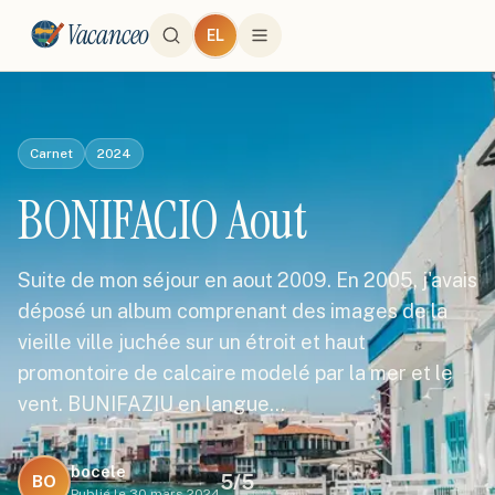
Vacanceo
EL
Carnet
2024
BONIFACIO Aout
Suite de mon séjour en aout 2009. En 2005, j'avais
déposé un album comprenant des images de la
vieille ville juchée sur un étroit et haut
promontoire de calcaire modelé par la mer et le
vent. BUNIFAZIU en langue…
bocele
5
/5
BO
Publié le
30 mars 2024