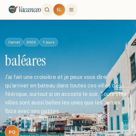
Vacanceo
EL
Carnet
2023
7
jours
baléares
J'ai fait une croisière et je peux vous dire
qu'arriver en bateau dans toutes ces villes c'est
féérique, surtout si on accoste le soir. Toutes les
villes sont aussi belles les unes que les autres.
Ibiza avec ses petites…
poupya
7
5
/5
PO
jours
Publié le
21 septembre 2023