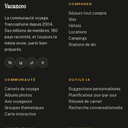
Vacanceo
COMPARER
Séjours tout compris
La communauté voyage
Vols
francophone depuis 2004.
Hôtels
Des millions de membres, 180
Locations
pays racontés, et toujours la
Campings
même envie : partir bien
Stations de ski
préparés.
fb
ig
yt
tt
COMMUNAUTÉ
OUTILS IA
Carnets de voyage
Suggestions personnalisées
Albums photos
Planificateur jour-par-jour
Avis voyageurs
Résumé de carnet
Groupes thématiques
Recherche conversationnelle
Carte interactive