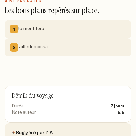
À NE PAS RATER
Les bons plans repérés sur place.
le mont toro
1
valledemossa
2
Détails du voyage
Durée
7
jours
Note auteur
5
/5
Suggéré par l'IA