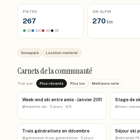
PISTES
SKI ALPIN
267
270
km
●
22
●
100
●
110
●
35
Snowpark
Location matériel
Carnets de la communauté
Trier par :
Plus récents
Plus lus
Meilleure note
Week-end ski entre amis - Janvier 2011
Stage de sk
@
maxime-ski
· 3 jours
· 4/5
@
marc-savoi
Trois générations en décembre
Séjour ski p
@
genevieve-trois-generations
· 5 jours
·
@
skirando74