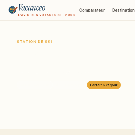
Vacanceo
Comparateur
Destination
L'AVIS DES VOYAGEURS · 2004
STATION DE SKI
Saalbach-Hint
Domaine :
Skicircus Saalbach
⛰️
1003
–
2096
m
🎿
270
km alpin
Forfait
67€/jour