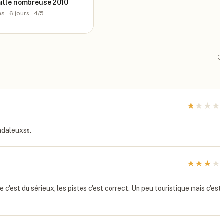
mille nombreuse 2010
es
· 6 jours
· 4/5
★
★
★
★
andaleuxss.
★
★
★
★
e c'est du sérieux, les pistes c'est correct. Un peu touristique mais c'es