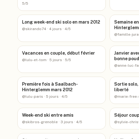
5/5
Long week-end ski solo en mars 2012
Semaine en
Hintergle
@
skirando74
· 4 jours
· 4/5
@
famille-jura
Vacances en couple, début février
Janvier ave
bonne pou
@
lulu-et-tom
· 5 jours
· 5/5
@
anne-luc-fa
Première fois à Saalbach-
Sortie solo,
Hinterglemm mars 2012
liberté
@
lulu-paris
· 5 jours
· 4/5
@
marie-free-
Week-end ski entre amis
Séjour coup
@
skibros-grenoble
· 3 jours
· 4/5
@
sylvie-chri