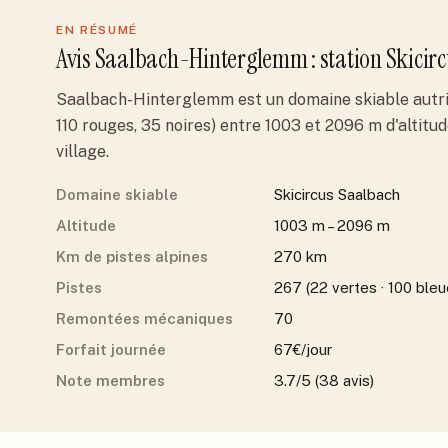
EN RÉSUMÉ
Avis
Saalbach-Hinterglemm
: station
Skicir
Saalbach-Hinterglemm est un domaine skiable autric
110 rouges, 35 noires) entre 1003 et 2096 m d'altitu
village.
Domaine skiable
Skicircus Saalbach
Altitude
1003 m – 2096 m
Km de pistes alpines
270 km
Pistes
267 (22 vertes · 100 bleue
Remontées mécaniques
70
Forfait journée
67€/jour
Note membres
3.7/5 (38 avis)