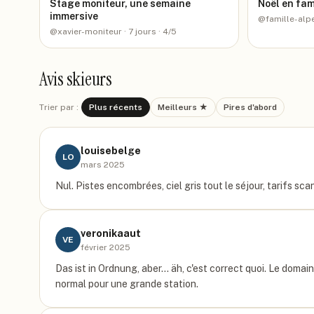
Stage moniteur, une semaine
Noël en fa
immersive
@
famille-alp
@
xavier-moniteur
· 7 jours
· 4/5
Avis skieurs
Trier par :
Plus récents
Meilleurs ★
Pires d'abord
louisebelge
LO
mars 2025
Nul. Pistes encombrées, ciel gris tout le séjour, tarifs sc
veronikaaut
VE
février 2025
Das ist in Ordnung, aber... äh, c'est correct quoi. Le domain
normal pour une grande station.