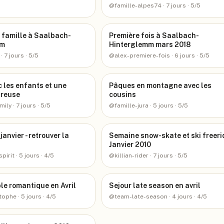
@
famille-alpes74
· 7 jours
· 5/5
 famille à Saalbach-
Première fois à Saalbach-
mm
Hinterglemm mars 2018
· 7 jours
· 5/5
@
alex-premiere-fois
· 6 jours
· 5/5
c les enfants et une
Pâques en montagne avec les
dreuse
cousins
mily
· 7 jours
· 5/5
@
famille-jura
· 5 jours
· 5/5
 janvier - retrouver la
Semaine snow-skate et ski freeri
Janvier 2010
spirit
· 5 jours
· 4/5
@
killian-rider
· 7 jours
· 5/5
le romantique en Avril
Sejour late season en avril
stophe
· 5 jours
· 4/5
@
team-late-season
· 4 jours
· 4/5