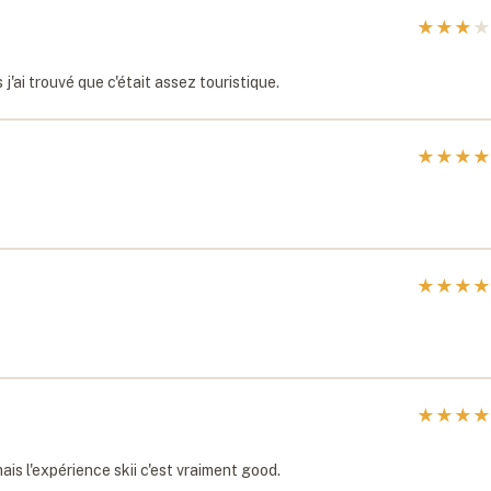
★
★
★
★
j'ai trouvé que c'était assez touristique.
★
★
★
★
★
★
★
★
★
★
★
★
is l'expérience skii c'est vraiment good.