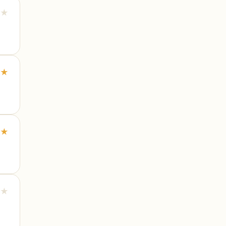
★
★
★
★