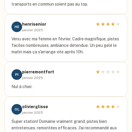
transports en commun soient pas au top.
★
★
★
★
★
henrisenior
HE
janvier 2025
Venu avec ma femme en février. Cadre magnifique, pistes
faciles nombreuses, ambiance détendue. Un peu gelé le
matin mais ça s'arrange vite après 10h.
★
★
★
★
★
pierremontfort
PI
janvier 2025
Nul à chier.
★
★
★
★
★
olivierglisse
OL
janvier 2025
Super station! Domaine vraiment grand, pistes bien
entretenues, remontées efficaces. J'ai recommandé aux