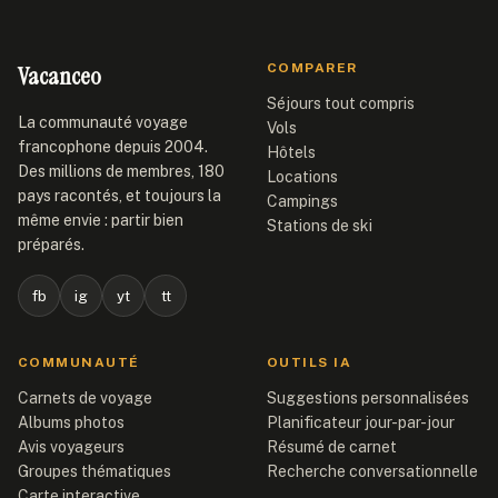
Vacanceo
COMPARER
Séjours tout compris
La communauté voyage
Vols
francophone depuis 2004.
Hôtels
Des millions de membres, 180
Locations
pays racontés, et toujours la
Campings
même envie : partir bien
Stations de ski
préparés.
fb
ig
yt
tt
COMMUNAUTÉ
OUTILS IA
Carnets de voyage
Suggestions personnalisées
Albums photos
Planificateur jour-par-jour
Avis voyageurs
Résumé de carnet
Groupes thématiques
Recherche conversationnelle
Carte interactive