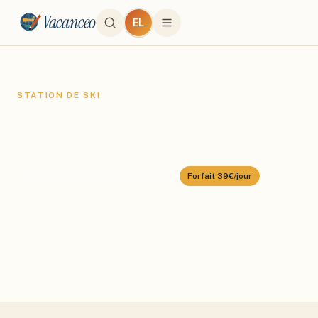
Vacanceo
EL
STATION DE SKI
Les Saisies
Domaine :
Espace Diamant
⛰️
1650
–
2069
m
🎿
192
km alpin
Forfait
39€/jour