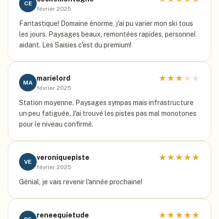
CE
février 2025
Fantastique! Domaine énorme, j'ai pu varier mon ski tous
les jours. Paysages beaux, remontées rapides, personnel
aidant. Les Saisies c'est du premium!
★
★
★
★
★
marielord
MA
février 2025
Station moyenne. Paysages sympas mais infrastructure
un peu fatiguée. J'ai trouvé les pistes pas mal monotones
pour le niveau confirmé.
★
★
★
★
★
veroniquepiste
VE
février 2025
Génial, je vais revenir l'année prochaine!
★
★
★
★
★
reneequietude