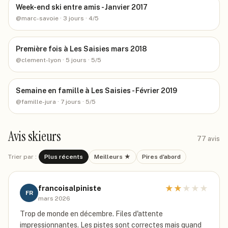
Week-end ski entre amis - Janvier 2017
@
marc-savoie
· 3 jours
· 4/5
Première fois à Les Saisies mars 2018
@
clement-lyon
· 5 jours
· 5/5
Semaine en famille à Les Saisies - Février 2019
@
famille-jura
· 7 jours
· 5/5
Avis skieurs
77
avis
Trier par :
Plus récents
Meilleurs ★
Pires d'abord
★
★
★
★
★
francoisalpiniste
FR
mars 2026
Trop de monde en décembre. Files d'attente
impressionnantes. Les pistes sont correctes mais quand