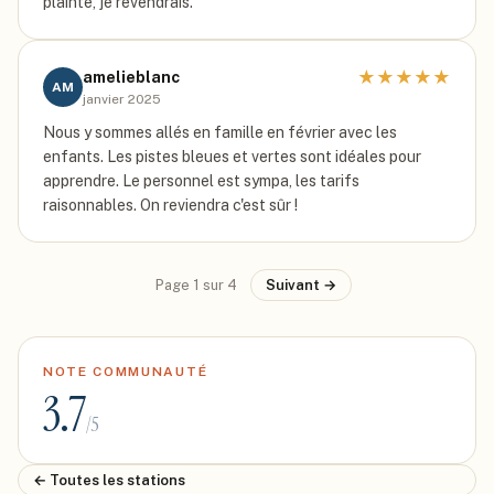
plainte, je revendrais.
★
★
★
★
★
amelieblanc
AM
janvier 2025
Nous y sommes allés en famille en février avec les
enfants. Les pistes bleues et vertes sont idéales pour
apprendre. Le personnel est sympa, les tarifs
raisonnables. On reviendra c'est sûr !
Page
1
sur
4
Suivant →
NOTE COMMUNAUTÉ
3.7
/5
← Toutes les stations