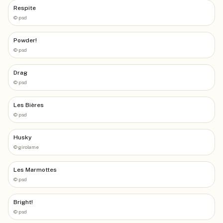
Respite
©
psd
Powder!
©
psd
Drag
©
psd
Les Bières
©
psd
Husky
©
girolame
Les Marmottes
©
psd
Bright!
©
psd