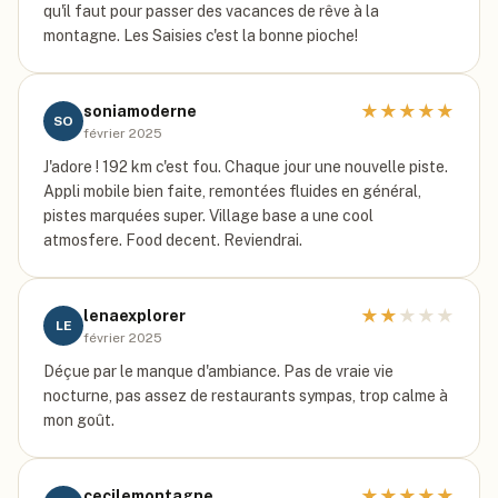
qu'il faut pour passer des vacances de rêve à la
montagne. Les Saisies c'est la bonne pioche!
★
★
★
★
★
soniamoderne
SO
février 2025
J'adore ! 192 km c'est fou. Chaque jour une nouvelle piste.
Appli mobile bien faite, remontées fluides en général,
pistes marquées super. Village base a une cool
atmosfere. Food decent. Reviendrai.
★
★
★
★
★
lenaexplorer
LE
février 2025
Déçue par le manque d'ambiance. Pas de vraie vie
nocturne, pas assez de restaurants sympas, trop calme à
mon goût.
★
★
★
★
★
cecilemontagne