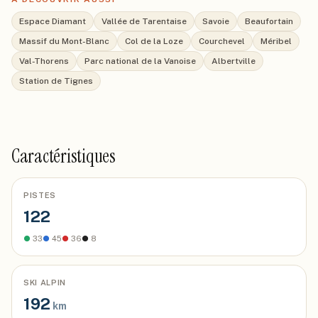
Espace Diamant
Vallée de Tarentaise
Savoie
Beaufortain
Massif du Mont-Blanc
Col de la Loze
Courchevel
Méribel
Val-Thorens
Parc national de la Vanoise
Albertville
Station de Tignes
Caractéristiques
PISTES
122
●
33
●
45
●
36
●
8
SKI ALPIN
192
km