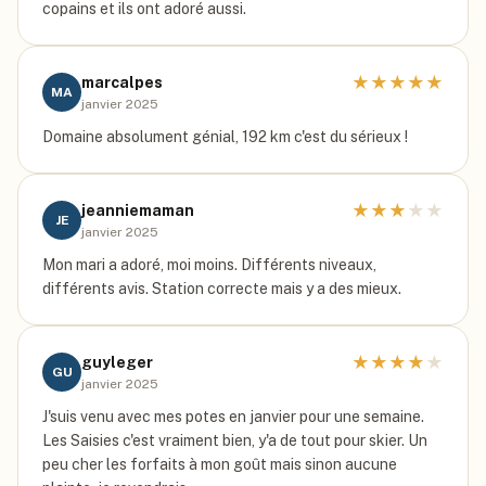
copains et ils ont adoré aussi.
★
★
★
★
★
marcalpes
MA
janvier 2025
Domaine absolument génial, 192 km c'est du sérieux !
★
★
★
★
★
jeanniemaman
JE
janvier 2025
Mon mari a adoré, moi moins. Différents niveaux,
différents avis. Station correcte mais y a des mieux.
★
★
★
★
★
guyleger
GU
janvier 2025
J'suis venu avec mes potes en janvier pour une semaine.
Les Saisies c'est vraiment bien, y'a de tout pour skier. Un
peu cher les forfaits à mon goût mais sinon aucune