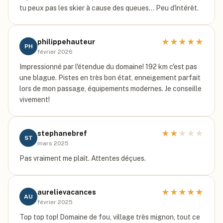
tu peux pas les skier à cause des queues... Peu d'intérêt.
★
★
★
★
★
philippehauteur
PH
février 2026
Impressionné par l'étendue du domaine! 192 km c'est pas
une blague. Pistes en très bon état, enneigement parfait
lors de mon passage, équipements modernes. Je conseille
vivement!
★
★
★
★
★
stephanebref
ST
mars 2025
Pas vraiment me plaît. Attentes déçues.
★
★
★
★
★
aurelievacances
AU
février 2025
Top top top! Domaine de fou, village très mignon, tout ce