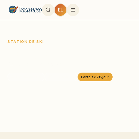
Vacanceo
EL
STATION DE SKI
Les Angles
Domaine :
Les Angles
⛰️
1600
–
2400
m
🎿
55
km alpin
Forfait
37€/jour