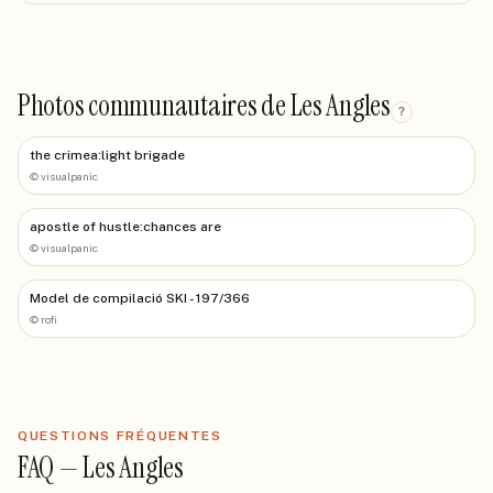
Photos communautaires de Les Angles
?
the crimea:light brigade
©
visualpanic
apostle of hustle:chances are
©
visualpanic
Model de compilació SKI - 197/366
©
rofi
QUESTIONS FRÉQUENTES
FAQ —
Les Angles