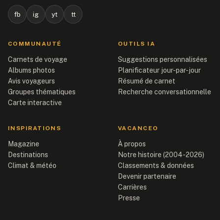
fb
ig
yt
tt
COMMUNAUTÉ
OUTILS IA
Carnets de voyage
Suggestions personnalisées
Albums photos
Planificateur jour-par-jour
Avis voyageurs
Résumé de carnet
Groupes thématiques
Recherche conversationnelle
Carte interactive
INSPIRATIONS
VACANCEO
Magazine
À propos
Destinations
Notre histoire (2004-2026)
Climat & météo
Classements & données
Devenir partenaire
Carrières
Presse