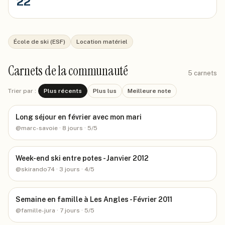
22
École de ski (ESF)
Location matériel
Carnets de la communauté
5
carnets
Trier par :
Plus récents
Plus lus
Meilleure note
Long séjour en février avec mon mari
@
marc-savoie
· 8 jours
· 5/5
Week-end ski entre potes - Janvier 2012
@
skirando74
· 3 jours
· 4/5
Semaine en famille à Les Angles - Février 2011
@
famille-jura
· 7 jours
· 5/5