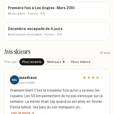
Première fois à Les Angles - Mars 2010
@
lulu-paris
· 5 jours
· 5/5
Décembre, escapade de 4 jours
@
veronique-montagne
· 4 jours
· 4/5
Avis skieurs
10
avis
Trier par :
Plus récents
Meilleurs ★
Pires d'abord
★
★
★
★
★
maxdreux
MA
mars 2026
Vraiment bien! C'est la troisième fois qu'on y va avec les
copains. Les 55 km permettent de ne pas s'ennuyer sur la
semaine. La météo était top quand on est allés en février.
Petite bémol : les bars du soir manquent un…
voir la suite →