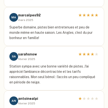
★
★
★
★
★
marcalpes92
MA
mars 2025
Superbe domaine, pistes bien entretenues et peu de
monde même en haute saison. Les Angles, c'est du pur
bonheur en famille!
★
★
★
★
★
sarahsnow
SA
février 2025
Station sympa avec une bonne variété de pistes. J'ai
apprécié l'ambiance décontractée et les tarifs
raisonnables. Mon seul bémol : l'accès un peu compliqué
en période de neige.
★
★
★
★
★
antoinealpi
AN
février 2025