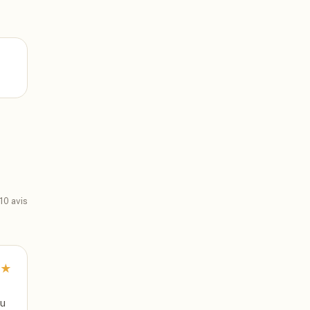
10
avis
★
du