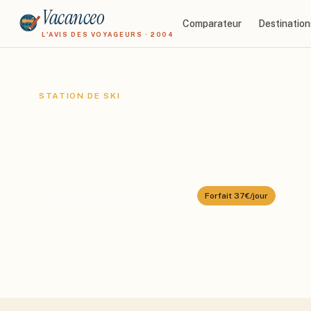
Vacanceo
Comparateur
Destination
L'AVIS DES VOYAGEURS · 2004
STATION DE SKI
Gourette
Domaine :
Gourette
⛰️
1400
–
2400
m
🎿
45
km alpin
Forfait
37€/jour