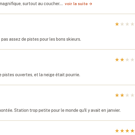
t magnifique, surtout au coucher…
voir la suite →
★
★
★
★
as assez de pistes pour les bons skieurs.
★
★
★
★
 pistes ouvertes, et la neige était pourrie.
★
★
★
★
montée. Station trop petite pour le monde qu'il y avait en janvier.
★
★
★
★