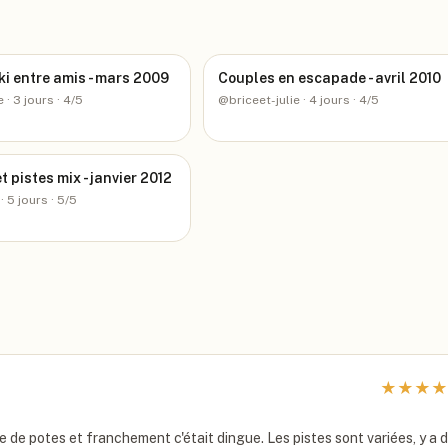
i entre amis - mars 2009
Couples en escapade - avril 2010
e
· 3 jours
· 4/5
@
briceet-julie
· 4 jours
· 4/5
 pistes mix - janvier 2012
· 5 jours
· 5/5
★
★
★
★
 de potes et franchement c'était dingue. Les pistes sont variées, y a 