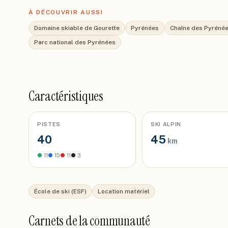
À DÉCOUVRIR AUSSI
Domaine skiable de Gourette
Pyrénées
Chaîne des Pyréné
Parc national des Pyrénées
Caractéristiques
PISTES
SKI ALPIN
40
45
km
●
11
●
15
●
11
●
3
École de ski (ESF)
Location matériel
Carnets de la communauté