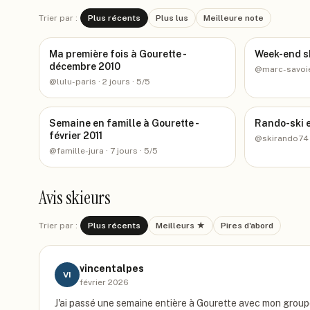
Trier par :
Plus récents
Plus lus
Meilleure note
Ma première fois à Gourette -
Week-end sk
décembre 2010
@
marc-savoi
@
lulu-paris
· 2 jours
· 5/5
Semaine en famille à Gourette -
Rando-ski et
février 2011
@
skirando74
@
famille-jura
· 7 jours
· 5/5
Avis skieurs
Trier par :
Plus récents
Meilleurs ★
Pires d'abord
vincentalpes
VI
février 2026
J'ai passé une semaine entière à Gourette avec mon groupe