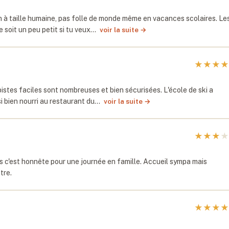
ion à taille humaine, pas folle de monde même en vacances scolaires. Le
soit un peu petit si tu veux…
voir la suite →
★
★
★
★
istes faciles sont nombreuses et bien sécurisées. L'école de ski a
si bien nourri au restaurant du…
voir la suite →
★
★
★
★
es c'est honnête pour une journée en famille. Accueil sympa mais
tre.
★
★
★
★