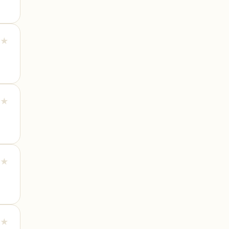
★
★
★
★