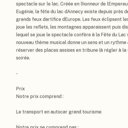
spectacle sur le lac. Créée en lhonneur de lEmpereur
Annecy
, France
Eugénie, la fête du lac dAnnecy existe depuis près de
grands feux dartifice dEurope. Les feux éclipsent les é
joue les reflets, les montagnes apparaissent puis disp
lequel se joue le spectacle confère à la Fête du Lac 
nouveau thème musical donne un sens et un rythme à l
réserver des places assises en tribune (à régler à la 
soirée.

-

Prix

Notre prix comprend :

Le transport en autocar grand tourisme

Notre prix ne comprend pas :
