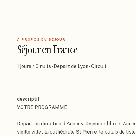
À PROPOS DU SÉJOUR
Séjour
en
France
1 jours / 0 nuits - Depart de Lyon - Circuit

-

descriptif

VOTRE PROGRAMME

Séjour
1
jour
France
Fête du lac à An
Départ en direction d'Annecy. Déjeuner libre à Annecy
vieille ville : la cathédrale St Pierre, le palais de lIs