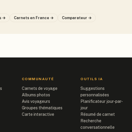
s →
Carnets
en France
→
Comparateur →
COMMUNAUTÉ
OUTILS IA
is
Carnets de voyage
Suggestions
Albums photos
personnalisées
Avis voyageurs
Planificateur jour-par-
Groupes thématiques
jour
Carte interactive
Résumé de carnet
Recherche
conversationnelle