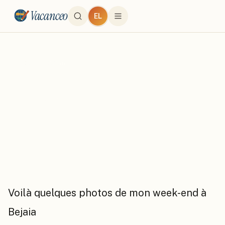
Vacanceo
EL
← Tous les albums
Week-End à Bejaia
par
boeing
·
Algerie
·
12
photo
s
Voilà quelques photos de mon week-end à
Bejaia