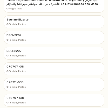
تأشيرة دخول على مواطني موريتانيا والجزائر | La Libye impose des visas
aux Mauritaniens et aux Algériens
©
Magharebia
Sounine Bizerte
©
Tunisia_Photos
DSCN2202
©
Tunisia_Photos
DSCN2207
©
Tunisia_Photos
070707-051
©
Tunisia_Photos
070711-035
©
Tunisia_Photos
070707-138
©
Tunisia_Photos