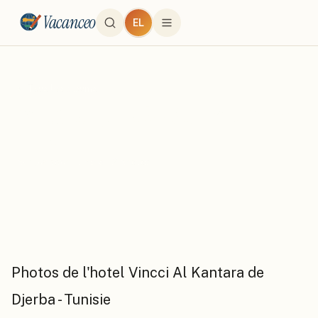
Vacanceo
EL
← Tous les albums
Voyage a Djerba 2003 à l'hotel Vincci
Al Ka
par
jeapper
·
Tunisie
·
12
photo
s
Photos de l'hotel Vincci Al Kantara de
Djerba - Tunisie