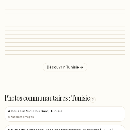
Découvrir
Tunisie
→
Photos communautaires : Tunisie
?
A house in Sidi Bou Saïd, Tunisia.
©
#adamtasimages
111130 Libya imposes visas on Mauritanians, Algerians | ليبيا تفرض