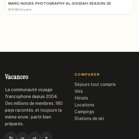
MARC-NOUSS-PHOTOGRAPHY-AL-SOUDAH-SEASON-32
©
RSM Chrystie
Vacanceo
COMPARER
Séjours tout compris
La communauté voyage
Vols
francophone depuis 2004.
Hôtels
Des millions de membres, 180
Locations
pays racontés, et toujours la
Campings
même envie : partir bien
Stations de ski
préparés.
fb
ig
yt
tt