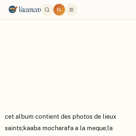
Vacanceo
EL
← Tous les albums
"oumra "en arabie saoudite .
par
mokhtar
·
Arabie Saoudite
·
12
photo
s
cet album contient des photos de lieux
saints;kaaba mocharafa a la meque;la