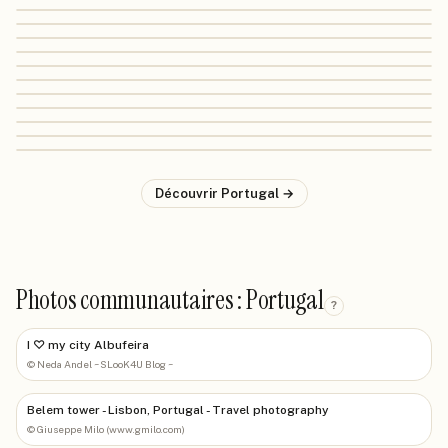
Découvrir
Portugal
→
Photos communautaires : Portugal
?
I ♡ my city Albufeira
©
Neda Andel ~SLooK4U Blog ~
Belem tower - Lisbon, Portugal - Travel photography
©
Giuseppe Milo (www.gmilo.com)