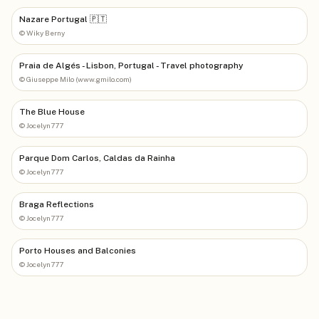
Nazare Portugal 🇵🇹
©
Wiky Berny
Praia de Algés - Lisbon, Portugal - Travel photography
©
Giuseppe Milo (www.gmilo.com)
The Blue House
©
Jocelyn777
Parque Dom Carlos, Caldas da Rainha
©
Jocelyn777
Braga Reflections
©
Jocelyn777
Porto Houses and Balconies
©
Jocelyn777