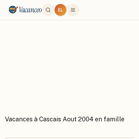
Vacanceo
EL
← Tous les albums
Cascais
par
Lillyd10
·
Portugal
·
12
photo
s
Vacances à Cascais Aout 2004 en famille