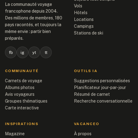
La communauté voyage
Vols
francophone depuis 2004.
Hôtels
Des millions de membres, 180
Locations
pays racontés, et toujours la
Campings
même envie : partir bien
Stations de ski
préparés.
fb
ig
yt
tt
COMMUNAUTÉ
OUTILS IA
Carnets de voyage
Suggestions personnalisées
Albums photos
Planificateur jour-par-jour
Avis voyageurs
Résumé de carnet
Groupes thématiques
Recherche conversationnelle
Carte interactive
INSPIRATIONS
VACANCEO
Magazine
À propos