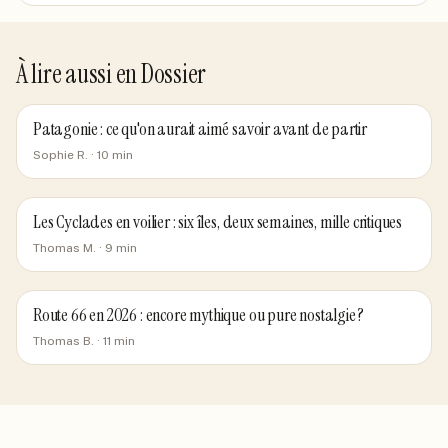
À lire aussi en
Dossier
Patagonie : ce qu'on aurait aimé savoir avant de partir
Sophie R.
·
10
min
Les Cyclades en voilier : six îles, deux semaines, mille critiques
Thomas M.
·
9
min
Route 66 en 2026 : encore mythique ou pure nostalgie ?
Thomas B.
·
11
min