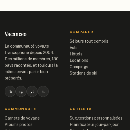
Vacanceo
COMPARER
Séjours tout compris
La communauté voyage
Vols
francophone depuis 2004.
Hôtels
Des millions de membres, 180
Locations
pays racontés, et toujours la
Campings
même envie : partir bien
Stations de ski
préparés.
fb
ig
yt
tt
COMMUNAUTÉ
OUTILS IA
Carnets de voyage
Suggestions personnalisées
Albums photos
Planificateur jour-par-jour