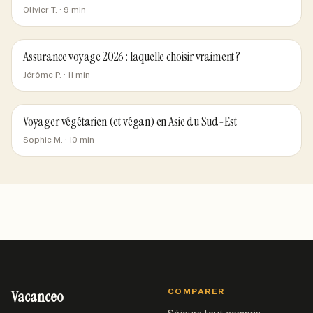
Olivier T.
·
9
min
Assurance voyage 2026 : laquelle choisir vraiment ?
Jérôme P.
·
11
min
Voyager végétarien (et végan) en Asie du Sud-Est
Sophie M.
·
10
min
Vacanceo
COMPARER