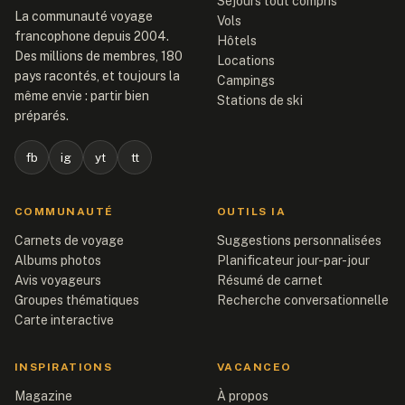
Séjours tout compris
La communauté voyage
Vols
francophone depuis 2004.
Hôtels
Des millions de membres, 180
Locations
pays racontés, et toujours la
Campings
même envie : partir bien
Stations de ski
préparés.
fb
ig
yt
tt
COMMUNAUTÉ
OUTILS IA
Carnets de voyage
Suggestions personnalisées
Albums photos
Planificateur jour-par-jour
Avis voyageurs
Résumé de carnet
Groupes thématiques
Recherche conversationnelle
Carte interactive
INSPIRATIONS
VACANCEO
Magazine
À propos