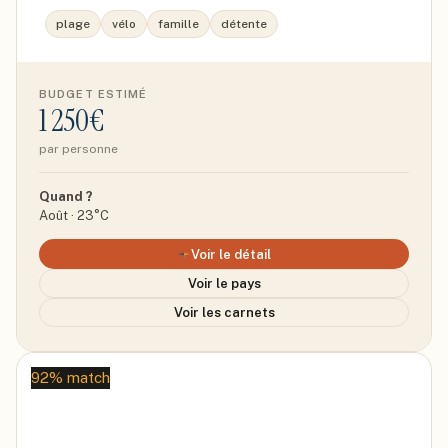
plage
vélo
famille
détente
BUDGET ESTIMÉ
1 250€
par personne
Quand ?
Août · 23°C
Voir le détail
Voir le pays
Voir les carnets
92% match