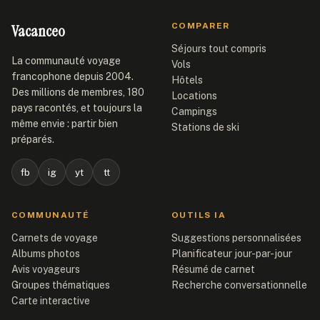
Vacanceo
COMPARER
Séjours tout compris
La communauté voyage
Vols
francophone depuis 2004.
Hôtels
Des millions de membres, 180
Locations
pays racontés, et toujours la
Campings
même envie : partir bien
Stations de ski
préparés.
fb
ig
yt
tt
COMMUNAUTÉ
OUTILS IA
Carnets de voyage
Suggestions personnalisées
Albums photos
Planificateur jour-par-jour
Avis voyageurs
Résumé de carnet
Groupes thématiques
Recherche conversationnelle
Carte interactive