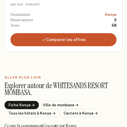
par nuit · indicatif
Destination
Kenya
Réservations
3
Vues
58
Comparer les offres
ALLER PLUS LOIN
Explorer autour de
WHITESANDS RESORT
MOMBASA
.
Fiche
Kenya
→
Ville de
mombasa
→
Tous les hôtels
à Kenya
→
Carnets
à Kenya
→
Ce que la communauté raconte
sur Kenya
.