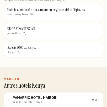
Nairobi à Amboseli : ma semaine entre gratte-ciel et éléphants
marineexplore
· 10 j
KENYA VOYAGE ECLAIR
yseultline
· 7 j
Safaris 2006 au Kenya
Airge
· 7 j
MAILLAGE
Autres hôtels Kenya
PANAFRIC HOTEL NAIROBI
1
★
3.0
★★★ · nairobi, Kenya