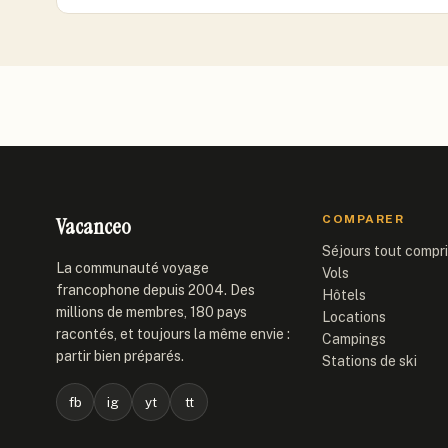
Vacanceo
COMPARER
Séjours tout compr
La communauté voyage
Vols
francophone depuis 2004. Des
Hôtels
millions de membres, 180 pays
Locations
racontés, et toujours la même envie :
Campings
partir bien préparés.
Stations de ski
fb
ig
yt
tt