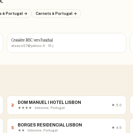
N
.
ls
à Portugal
→
Carnets
à Portugal
→
Croisière MSC vers Funchal
alsaco57@yahoo.fr
· 15 j
DOM MANUEL I HOTEL LISBON
2
★
5.0
★★★★ · lisbonne, Portugal
BORGES RESIDENCIAL LISBON
5
★
4.5
★★ · lisbonne, Portugal