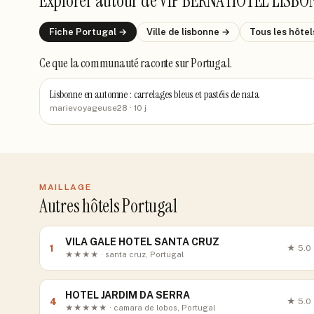
Explorer autour de
VIP BERNA HOTEL LISBO
Fiche
Portugal
→
Ville de
lisbonne
→
Tous les hôte
Ce que la communauté raconte
sur Portugal
.
Lisbonne en automne : carrelages bleus et pastéis de nata
marievoyageuse28
· 10 j
MAILLAGE
Autres hôtels Portugal
VILA GALE HOTEL SANTA CRUZ
1
★
5.0
★★★★ · santa cruz, Portugal
HOTEL JARDIM DA SERRA
4
★
5.0
★★★★★ · camara de lobos, Portugal