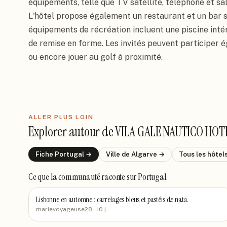
équipements, telle que TV satellite, téléphone et sall
L'hôtel propose également un restaurant et un bar se
équipements de récréation incluent une piscine intér
de remise en forme. Les invités peuvent participer 
ou encore jouer au golf à proximité.
ALLER PLUS LOIN
Explorer autour de
VILA GALE NAUTICO HOT
Fiche
Portugal
→
Ville de
Algarve
→
Tous les hôtel
Ce que la communauté raconte
sur Portugal
.
Lisbonne en automne : carrelages bleus et pastéis de nata
marievoyageuse28
· 10 j