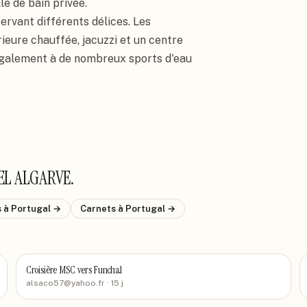
e de bain privée.

rvant différents délices. Les 
ieure chauffée, jacuzzi et un centre 
également à de nombreux sports d'eau 
EL ALGARVE
.
s
à Portugal
→
Carnets
à Portugal
→
Croisière MSC vers Funchal
alsaco57@yahoo.fr
· 15 j