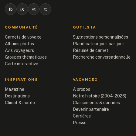
fb
ig
yt
tt
COMMUNAUTÉ
OUTILS IA
Carnets de voyage
Suggestions personnalisées
Albums photos
Planificateur jour-par-jour
Avis voyageurs
Résumé de carnet
Groupes thématiques
Recherche conversationnelle
Carte interactive
INSPIRATIONS
VACANCEO
Magazine
À propos
Destinations
Notre histoire (2004-2026)
Climat & météo
Classements & données
Devenir partenaire
Carrières
Presse