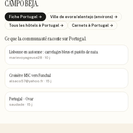
CAMPO BEJA
.
Fiche
Portugal
→
Ville de
evora/alentejo (environs)
→
Tous les hôtels
à Portugal
→
Carnets
à Portugal
→
Ce que la communauté raconte
sur Portugal
.
Lisbonne en automne : carrelages bleus et pastéis de nata
marievoyageuse28
· 10 j
Croisière MSC vers Funchal
alsaco57@yahoo.fr
· 15 j
Portugal - Ovar
saudade
· 15 j