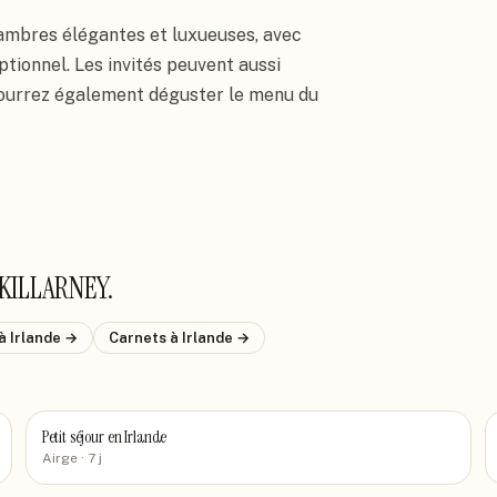
ambres élégantes et luxueuses, avec 
ionnel. Les invités peuvent aussi 
pourrez également déguster le menu du 
 KILLARNEY
.
à Irlande
→
Carnets
à Irlande
→
Petit séjour en Irlande
Airge
· 7 j