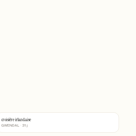
croisière irlandaise
GWENDAL
· 31 j