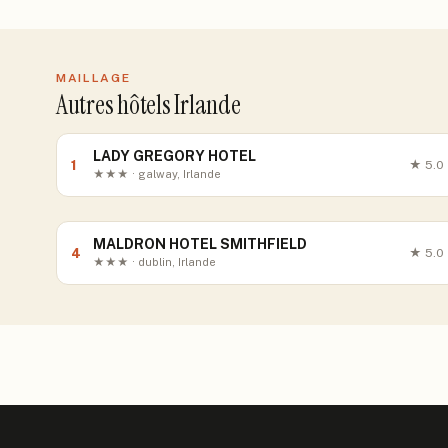
MAILLAGE
Autres hôtels Irlande
LADY GREGORY HOTEL
1
★
5.0
★★★ · galway, Irlande
MALDRON HOTEL SMITHFIELD
4
★
5.0
★★★ · dublin, Irlande