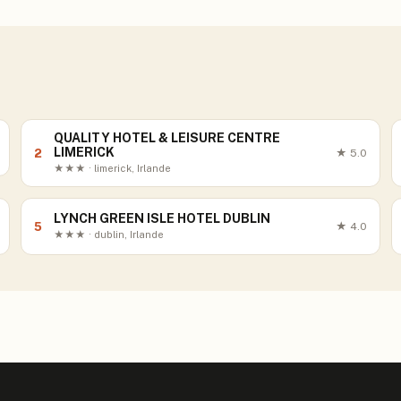
QUALITY HOTEL & LEISURE CENTRE
LIMERICK
2
★
5.0
★★★ · limerick, Irlande
LYNCH GREEN ISLE HOTEL DUBLIN
5
★
4.0
★★★ · dublin, Irlande