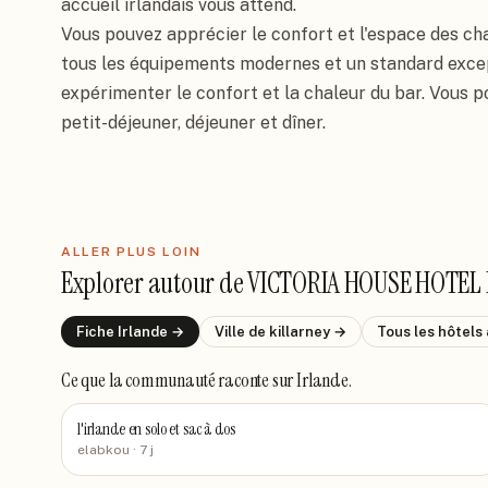
accueil irlandais vous attend.

Vous pouvez apprécier le confort et l'espace des ch
tous les équipements modernes et un standard except
expérimenter le confort et la chaleur du bar. Vous 
petit-déjeuner, déjeuner et dîner.
ALLER PLUS LOIN
Explorer autour de
VICTORIA HOUSE HOTEL
Fiche
Irlande
→
Ville de
killarney
→
Tous les hôtels
Ce que la communauté raconte
sur Irlande
.
l'irlande en solo et sac à dos
elabkou
· 7 j