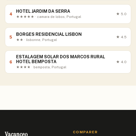
HOTEL JARDIM DA SERRA
4
★
5.0
★★★★★ · camara de lobos, Portugal
BORGES RESIDENCIAL LISBON
5
★
4.5
★★ · lisbonne, Portugal
ESTALAGEM SOLAR DOS MARCOS RURAL
HOTEL BEMPOSTA
6
★
4.0
★★★★ · bemposta, Portugal
Vacanceo
COMPARER