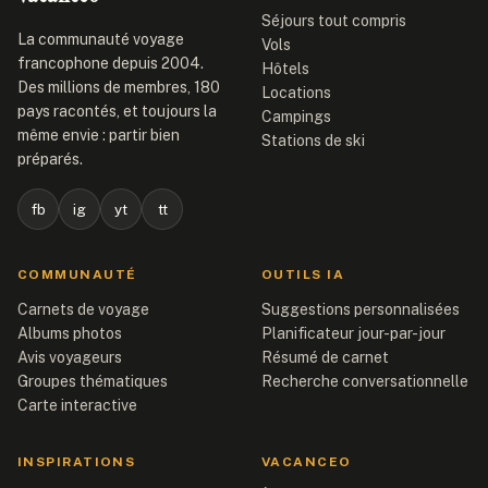
Séjours tout compris
La communauté voyage
Vols
francophone depuis 2004.
Hôtels
Des millions de membres, 180
Locations
pays racontés, et toujours la
Campings
même envie : partir bien
Stations de ski
préparés.
fb
ig
yt
tt
COMMUNAUTÉ
OUTILS IA
Carnets de voyage
Suggestions personnalisées
Albums photos
Planificateur jour-par-jour
Avis voyageurs
Résumé de carnet
Groupes thématiques
Recherche conversationnelle
Carte interactive
INSPIRATIONS
VACANCEO