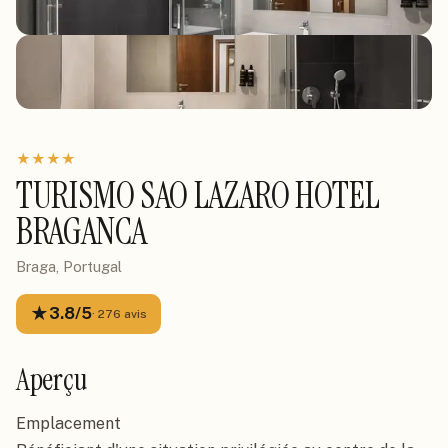
★
★
★
★
TURISMO SAO LAZARO HOTEL
BRAGANCA
Braga, Portugal
★
3.8
/5
·
276
avis
Aperçu
Emplacement
