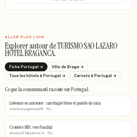
ALLER PLUS LOIN
Explorer autour de
TURISMO SAO LAZARO
HOTEL BRAGANCA
.
Fiche
Portugal
→
Ville de
Braga
→
Tous les hôtels
à Portugal
→
Carnets
à Portugal
→
Ce que la communauté raconte
sur Portugal
.
Lisbonne en automne : carrelages bleus et pastéis de nata
marievoyageuse28
· 10 j
Croisière MSC vers Funchal
alsaco57@yahoo.fr
· 15 j