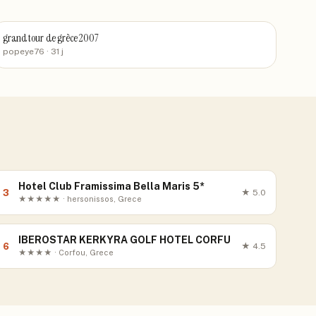
grand tour de grèce 2007
popeye76
· 31 j
Hotel Club Framissima Bella Maris 5*
3
★
5.0
★★★★★ · hersonissos, Grece
IBEROSTAR KERKYRA GOLF HOTEL CORFU
6
★
4.5
★★★★ · Corfou, Grece