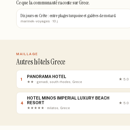
Ce que la communauté raconte
sur Grece
.
Dix jours en Crète : entre plages turquoise et galères de motard
marinek-voyages
· 10 j
MAILLAGE
Autres hôtels Grece
PANORAMA HOTEL
1
★
5.0
★★ · genadi, south rhodes, Grece
HOTEL MINOS IMPERIAL LUXURY BEACH
RESORT
4
★
5.0
★★★★★ · milatos, Grece