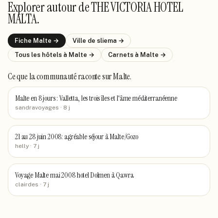
Explorer autour de
THE VICTORIA HOTEL
MALTA
.
Fiche
Malte
→
Ville de
sliema
→
Tous les hôtels
à Malte
→
Carnets
à Malte
→
Ce que la communauté raconte
sur Malte
.
Malte en 8 jours : Valletta, les trois îles et l'âme méditerranéenne
sandravoyages
· 8 j
21 au 28 juin 2008: agréable séjour à Malte/Gozo
helly
· 7 j
Voyage Malte mai 2008 hotel Dolmen à Qawra
clairdes
· 7 j