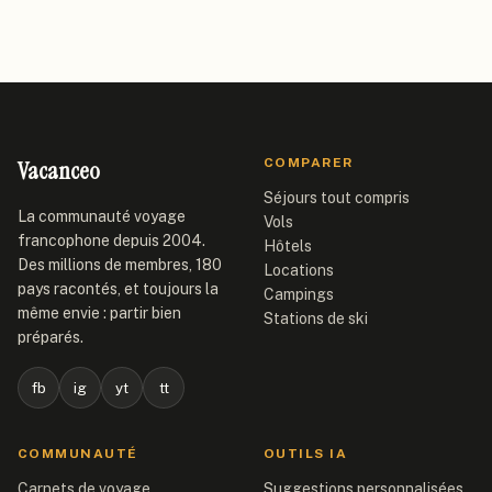
Vacanceo
COMPARER
Séjours tout compris
La communauté voyage
Vols
francophone depuis 2004.
Hôtels
Des millions de membres, 180
Locations
pays racontés, et toujours la
Campings
même envie : partir bien
Stations de ski
préparés.
fb
ig
yt
tt
COMMUNAUTÉ
OUTILS IA
Carnets de voyage
Suggestions personnalisées