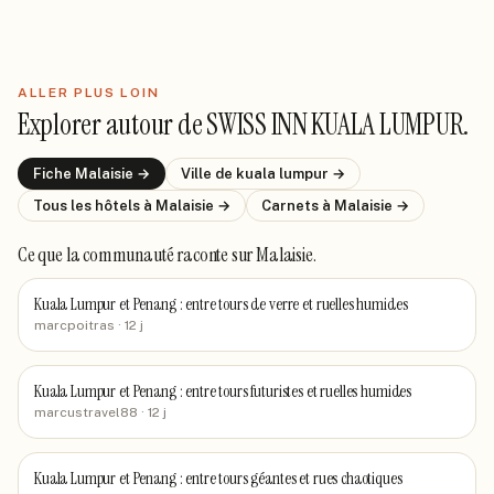
ALLER PLUS LOIN
Explorer autour de
SWISS INN KUALA LUMPUR
.
Fiche
Malaisie
→
Ville de
kuala lumpur
→
Tous les hôtels
à Malaisie
→
Carnets
à Malaisie
→
Ce que la communauté raconte
sur Malaisie
.
Kuala Lumpur et Penang : entre tours de verre et ruelles humides
marcpoitras
· 12 j
Kuala Lumpur et Penang : entre tours futuristes et ruelles humides
marcustravel88
· 12 j
Kuala Lumpur et Penang : entre tours géantes et rues chaotiques