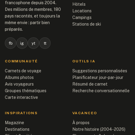
francophone depuis 2004.
Hôtels
Des millions de membres, 180
Locations
pays racontés, et toujours la
Campings
même envie : partir bien
Stations de ski
préparés.
fb
ig
yt
tt
COMMUNAUTÉ
OUTILS IA
Carnets de voyage
Suggestions personnalisées
Albums photos
Planificateur jour-par-jour
Avis voyageurs
Résumé de carnet
Groupes thématiques
Recherche conversationnelle
Carte interactive
INSPIRATIONS
VACANCEO
Magazine
À propos
Destinations
Notre histoire (2004-2026)