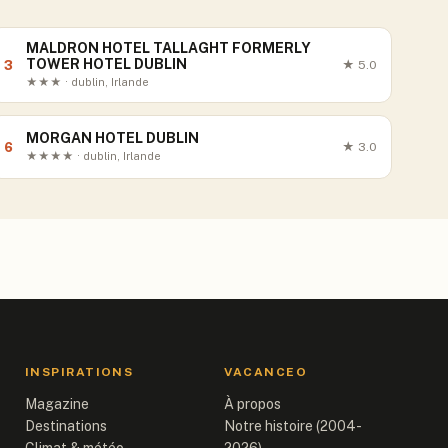
MALDRON HOTEL TALLAGHT FORMERLY
TOWER HOTEL DUBLIN
3
★
5.0
★★★ · dublin, Irlande
MORGAN HOTEL DUBLIN
6
★
3.0
★★★★ · dublin, Irlande
INSPIRATIONS
VACANCEO
Magazine
À propos
Destinations
Notre histoire (2004-