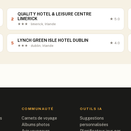
QUALITY HOTEL & LEISURE CENTRE
LIMERICK
2
★
5.0
★★★ · limerick, Irlande
LYNCH GREEN ISLE HOTEL DUBLIN
5
★
4.0
★★★ · dublin, Irlande
COMMUNAUTÉ
OUTILS IA
is
Carnets de voyage
Suggestions
Albums photos
personnalisées