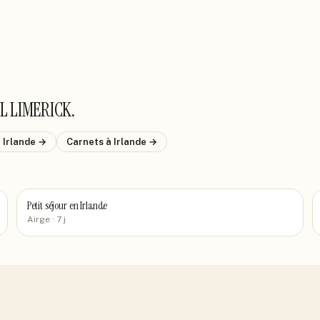
L LIMERICK
.
 Irlande
→
Carnets
à Irlande
→
Petit séjour en Irlande
Airge
· 7 j