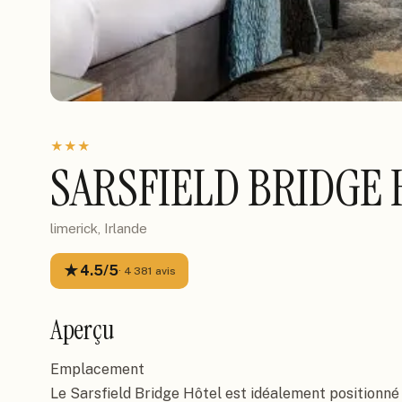
★
★
★
SARSFIELD BRIDGE 
limerick, Irlande
★
4.5
/5
·
4 381
avis
Aperçu
Emplacement

Le Sarsfield Bridge Hôtel est idéalement positionné d