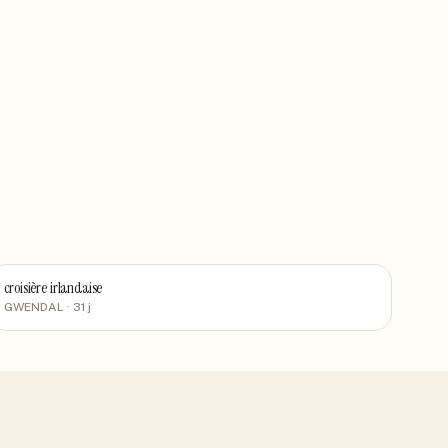
croisière irlandaise
GWENDAL
· 31 j