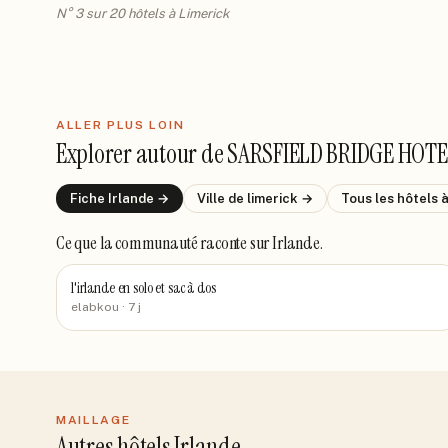
N° 3 sur 20 hôtels à Limerick
ALLER PLUS LOIN
Explorer autour de
SARSFIELD BRIDGE HOTE
Fiche
Irlande
→
Ville de
limerick
→
Tous les hôtels
à
Ce que la communauté raconte
sur Irlande
.
l'irlande en solo et sac à dos
elabkou
· 7 j
MAILLAGE
Autres hôtels Irlande