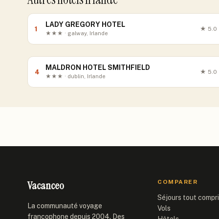
LADY GREGORY HOTEL
1
★
5.0
★★★ · galway, Irlande
MALDRON HOTEL SMITHFIELD
4
★
5.0
★★★ · dublin, Irlande
Vacanceo
COMPARER
Séjours tout compr
La communauté voyage
Vols
francophone depuis 2004. Des