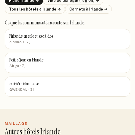
Fiche
Irlande
→
Ville de
donegal (region)
→
Tous les hôtels
à Irlande
→
Carnets
à Irlande
→
Ce que la communauté raconte
sur Irlande
.
l'irlande en solo et sac à dos
elabkou
· 7 j
Petit séjour en Irlande
Airge
· 7 j
croisière irlandaise
GWENDAL
· 31 j
MAILLAGE
Autres hôtels Irlande