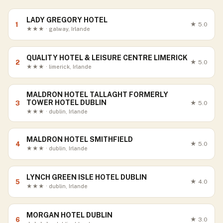
LADY GREGORY HOTEL
1
★
5.0
★★★ · galway, Irlande
QUALITY HOTEL & LEISURE CENTRE LIMERICK
2
★
5.0
★★★ · limerick, Irlande
MALDRON HOTEL TALLAGHT FORMERLY
TOWER HOTEL DUBLIN
3
★
5.0
★★★ · dublin, Irlande
MALDRON HOTEL SMITHFIELD
4
★
5.0
★★★ · dublin, Irlande
LYNCH GREEN ISLE HOTEL DUBLIN
5
★
4.0
★★★ · dublin, Irlande
MORGAN HOTEL DUBLIN
6
★
3.0