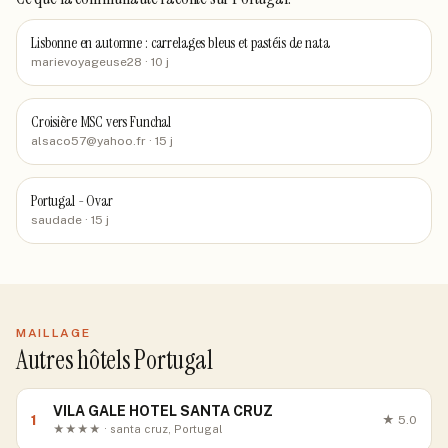
Lisbonne en automne : carrelages bleus et pastéis de nata
marievoyageuse28
· 10 j
Croisière MSC vers Funchal
alsaco57@yahoo.fr
· 15 j
Portugal - Ovar
saudade
· 15 j
MAILLAGE
Autres hôtels Portugal
VILA GALE HOTEL SANTA CRUZ
1
★
5.0
★★★★ · santa cruz, Portugal