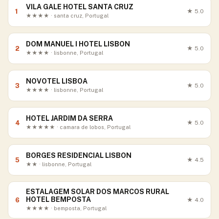
VILA GALE HOTEL SANTA CRUZ
1
★
5.0
★★★★ · santa cruz, Portugal
DOM MANUEL I HOTEL LISBON
2
★
5.0
★★★★ · lisbonne, Portugal
NOVOTEL LISBOA
3
★
5.0
★★★★ · lisbonne, Portugal
HOTEL JARDIM DA SERRA
4
★
5.0
★★★★★ · camara de lobos, Portugal
BORGES RESIDENCIAL LISBON
5
★
4.5
★★ · lisbonne, Portugal
ESTALAGEM SOLAR DOS MARCOS RURAL
HOTEL BEMPOSTA
6
★
4.0
★★★★ · bemposta, Portugal