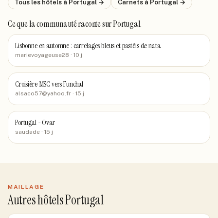
Tous les hôtels
à Portugal
→
Carnets
à Portugal
→
Ce que la communauté raconte
sur Portugal
.
Lisbonne en automne : carrelages bleus et pastéis de nata
marievoyageuse28
· 10 j
Croisière MSC vers Funchal
alsaco57@yahoo.fr
· 15 j
Portugal - Ovar
saudade
· 15 j
MAILLAGE
Autres hôtels Portugal