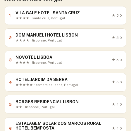
VILA GALE HOTEL SANTA CRUZ
1
★
5.0
★★★★ · santa cruz, Portugal
DOM MANUEL I HOTEL LISBON
2
★
5.0
★★★★ · lisbonne, Portugal
NOVOTEL LISBOA
3
★
5.0
★★★★ · lisbonne, Portugal
HOTEL JARDIM DA SERRA
4
★
5.0
★★★★★ · camara de lobos, Portugal
BORGES RESIDENCIAL LISBON
5
★
4.5
★★ · lisbonne, Portugal
ESTALAGEM SOLAR DOS MARCOS RURAL
HOTEL BEMPOSTA
6
★
4.0