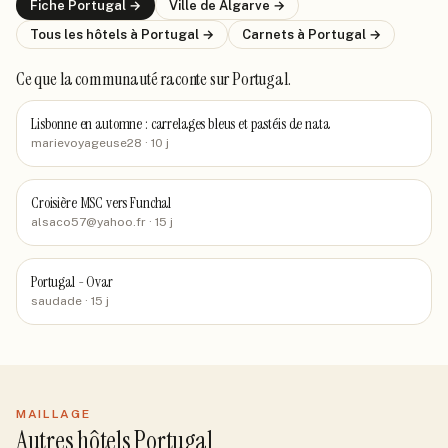
Fiche
Portugal
→
Ville de
Algarve
→
Tous les hôtels
à Portugal
→
Carnets
à Portugal
→
Ce que la communauté raconte
sur Portugal
.
Lisbonne en automne : carrelages bleus et pastéis de nata
marievoyageuse28
· 10 j
Croisière MSC vers Funchal
alsaco57@yahoo.fr
· 15 j
Portugal - Ovar
saudade
· 15 j
MAILLAGE
Autres hôtels Portugal