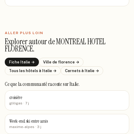
ALLER PLUS LOIN
Explorer autour de
MONTREAL HOTEL
FLORENCE
.
Fiche
Italie
→
Ville de
florence
→
Tous les hôtels
à Italie
→
Carnets
à Italie
→
Ce que la communauté raconte
sur Italie
.
croisière
gliligas
· 7 j
Week-end ski entre amis
maxime-alpes
· 3 j