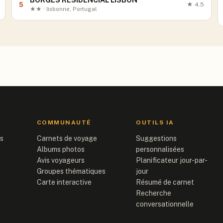
BORGES RESIDENCIAL LISBON
5
★
4.5
★★ · lisbonne, Portugal
COMMUNAUTÉ
OUTILS IA
is
Carnets de voyage
Suggestions
Albums photos
personnalisées
Avis voyageurs
Planificateur jour-par-
Groupes thématiques
jour
Carte interactive
Résumé de carnet
Recherche
conversationnelle