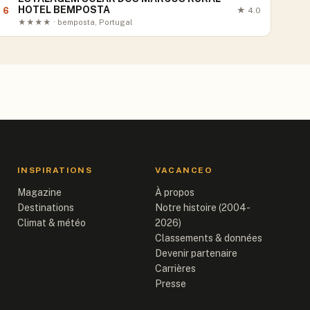
HOTEL BEMPOSTA
6
★
4.0
★★★★ · bemposta, Portugal
INSPIRATIONS
VACANCEO
Magazine
À propos
Destinations
Notre histoire (2004-
Climat & météo
2026)
Classements & données
Devenir partenaire
Carrières
Presse