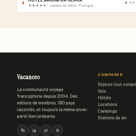
HOTEL JARDIM DA SERRA
4
★
5.0
★★★★★ · camara de lobos, Portugal
Vacanceo
COMPARER
Séjours tout compr
La communauté voyage
Vols
francophone depuis 2004. Des
Hôtels
millions de membres, 180 pays
Locations
racontés, et toujours la même envie :
Campings
partir bien préparés.
Stations de ski
fb
ig
yt
tt