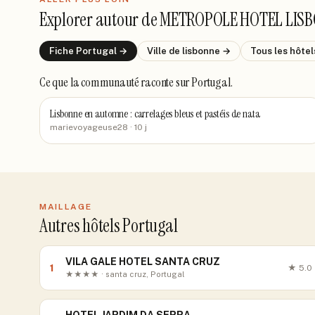
Explorer autour de
METROPOLE HOTEL LIS
Fiche
Portugal
→
Ville de
lisbonne
→
Tous les hôte
Ce que la communauté raconte
sur Portugal
.
Lisbonne en automne : carrelages bleus et pastéis de nata
marievoyageuse28
· 10 j
MAILLAGE
Autres hôtels Portugal
VILA GALE HOTEL SANTA CRUZ
1
★
5.0
★★★★ · santa cruz, Portugal