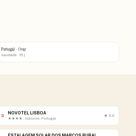
Portugal - Ovar
saudade
· 15 j
NOVOTEL LISBOA
3
★
5.0
★★★★ · lisbonne, Portugal
ESTALAGEM SOLAR DOS MARCOS RURAL