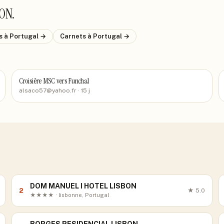
BON
.
ls
à Portugal
→
Carnets
à Portugal
→
Croisière MSC vers Funchal
alsaco57@yahoo.fr
· 15 j
DOM MANUEL I HOTEL LISBON
2
★
5.0
★★★★ · lisbonne, Portugal