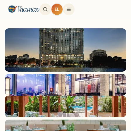
Vacanceo
EL