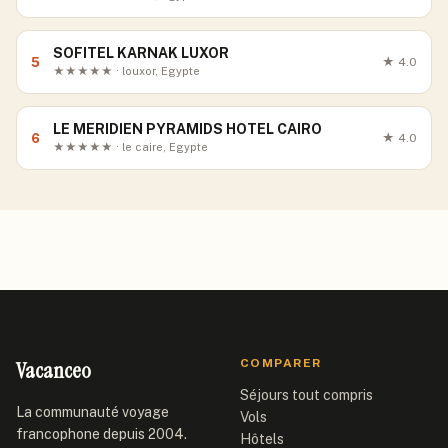
SOFITEL KARNAK LUXOR
5
★
4.0
★★★★★ · louxor, Egypte
LE MERIDIEN PYRAMIDS HOTEL CAIRO
6
★
4.0
★★★★★ · le caire, Egypte
Vacanceo
COMPARER
Séjours tout compris
La communauté voyage
Vols
francophone depuis 2004.
Hôtels