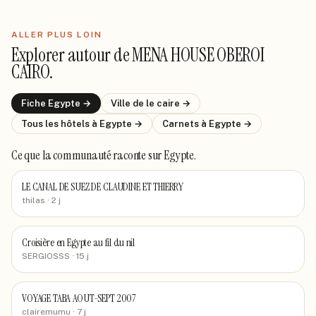
ALLER PLUS LOIN
Explorer autour de
MENA HOUSE OBEROI
CAIRO
.
Fiche
Egypte
→
Ville de
le caire
→
Tous les hôtels
à Egypte
→
Carnets
à Egypte
→
Ce que la communauté raconte
sur Egypte
.
LE CANAL DE SUEZ DE CLAUDINE ET THIERRY
thilas
· 2 j
Croisière en Egypte au fil du nil
SERGIOSSS
· 15 j
VOYAGE TABA AOUT-SEPT 2007
clairemumu
· 7 j