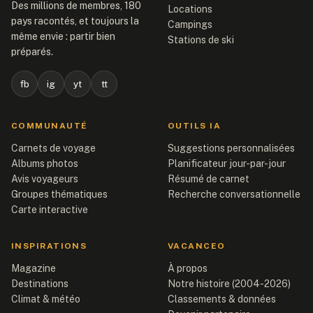
Des millions de membres, 180
Locations
pays racontés, et toujours la
Campings
même envie : partir bien
Stations de ski
préparés.
fb
ig
yt
tt
COMMUNAUTÉ
OUTILS IA
Carnets de voyage
Suggestions personnalisées
Albums photos
Planificateur jour-par-jour
Avis voyageurs
Résumé de carnet
Groupes thématiques
Recherche conversationnelle
Carte interactive
INSPIRATIONS
VACANCEO
Magazine
À propos
Destinations
Notre histoire (2004-2026)
Climat & météo
Classements & données