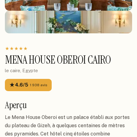
★
★
★
★
★
MENA HOUSE OBEROI CAIRO
le caire, Egypte
★
4.6
/5
·
1 938
avis
Aperçu
Le Mena House Oberoi est un palace établi aux portes
du plateau de Gizeh, à quelques centaines de mètres
des pyramides. Cet hôtel cinq étoiles combine