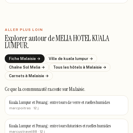
ALLER PLUS LOIN
Explorer autour de
MELIA HOTEL KUALA
LUMPUR
.
Fiche
Malaisie
→
Ville de
kuala lumpur
→
Chaîne
Sol Melia
→
Tous les hôtels
à Malaisie
→
Carnets
à Malaisie
→
Ce que la communauté raconte
sur Malaisie
.
Kuala Lumpur et Penang : entre tours de verre et ruelles humides
marcpoitras
· 12 j
Kuala Lumpur et Penang : entre tours futuristes et ruelles humides
marcustravel88
· 12 j