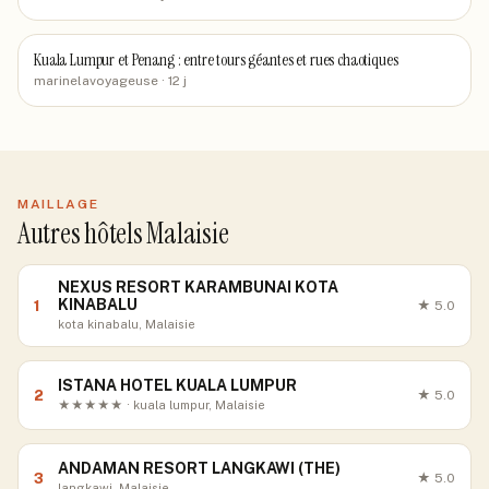
Kuala Lumpur et Penang : entre tours géantes et rues chaotiques
marinelavoyageuse
· 12 j
MAILLAGE
Autres hôtels Malaisie
NEXUS RESORT KARAMBUNAI KOTA
KINABALU
1
★
5.0
kota kinabalu, Malaisie
ISTANA HOTEL KUALA LUMPUR
2
★
5.0
★★★★★ · kuala lumpur, Malaisie
ANDAMAN RESORT LANGKAWI (THE)
3
★
5.0
langkawi, Malaisie