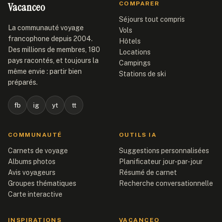
Vacanceo
COMPARER
Séjours tout compris
La communauté voyage
Vols
francophone depuis 2004.
Hôtels
Des millions de membres, 180
Locations
pays racontés, et toujours la
Campings
même envie : partir bien
Stations de ski
préparés.
fb
ig
yt
tt
COMMUNAUTÉ
OUTILS IA
Carnets de voyage
Suggestions personnalisées
Albums photos
Planificateur jour-par-jour
Avis voyageurs
Résumé de carnet
Groupes thématiques
Recherche conversationnelle
Carte interactive
INSPIRATIONS
VACANCEO