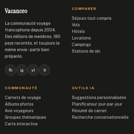
Vacanceo
COMPARER
Séjours tout compris
La communauté voyage
Vols
francophone depuis 2004.
Hôtels
Des millions de membres, 180
Locations
pays racontés, et toujours la
Campings
même envie : partir bien
Stations de ski
préparés.
fb
ig
yt
tt
COMMUNAUTÉ
OUTILS IA
Carnets de voyage
Suggestions personnalisées
Albums photos
Planificateur jour-par-jour
Avis voyageurs
Résumé de carnet
Groupes thématiques
Recherche conversationnelle
Carte interactive