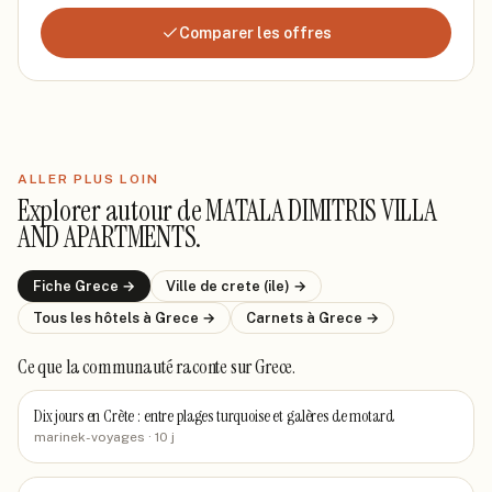
Comparer les offres
ALLER PLUS LOIN
Explorer autour de
MATALA DIMITRIS VILLA
AND APARTMENTS
.
Fiche
Grece
→
Ville de
crete (ile)
→
Tous les hôtels
à Grece
→
Carnets
à Grece
→
Ce que la communauté raconte
sur Grece
.
Dix jours en Crète : entre plages turquoise et galères de motard
marinek-voyages
· 10 j