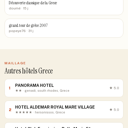
Découverte classique de la Grece
doumé
· 15 j
grand tour de grèce 2007
popeye76
· 31 j
MAILLAGE
Autres hôtels Grece
PANORAMA HOTEL
1
★
5.0
★★ · genadi, south rhodes, Grece
HOTEL ALDEMAR ROYAL MARE VILLAGE
2
★
5.0
★★★★★ · hersonissos, Grece