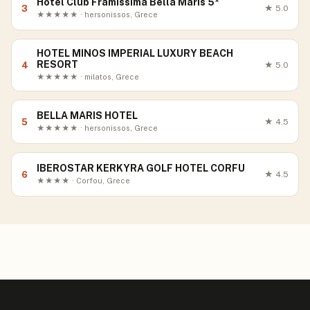
Hotel Club Framissima Bella Maris 5*
3
★
5.0
★★★★★ · hersonissos, Grece
HOTEL MINOS IMPERIAL LUXURY BEACH
RESORT
4
★
5.0
★★★★★ · milatos, Grece
BELLA MARIS HOTEL
5
★
4.5
★★★★★ · hersonissos, Grece
IBEROSTAR KERKYRA GOLF HOTEL CORFU
6
★
4.5
★★★★ · Corfou, Grece