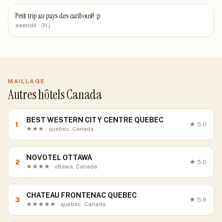
Petit trip au pays des caribous!! :p
eaendil
· 31 j
MAILLAGE
Autres hôtels Canada
BEST WESTERN CITY CENTRE QUEBEC
1
★
5.0
★★★ · quebec, Canada
NOVOTEL OTTAWA
2
★
5.0
★★★★ · ottawa, Canada
CHATEAU FRONTENAC QUEBEC
3
★
5.0
★★★★★ · quebec, Canada