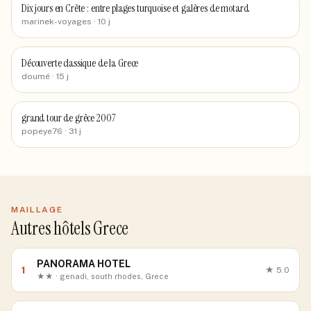
Dix jours en Crète : entre plages turquoise et galères de motard
marinek-voyages
· 10 j
Découverte classique de la Grece
doumé
· 15 j
grand tour de grèce 2007
popeye76
· 31 j
MAILLAGE
Autres hôtels Grece
PANORAMA HOTEL
1
★
5.0
★★ · genadi, south rhodes, Grece