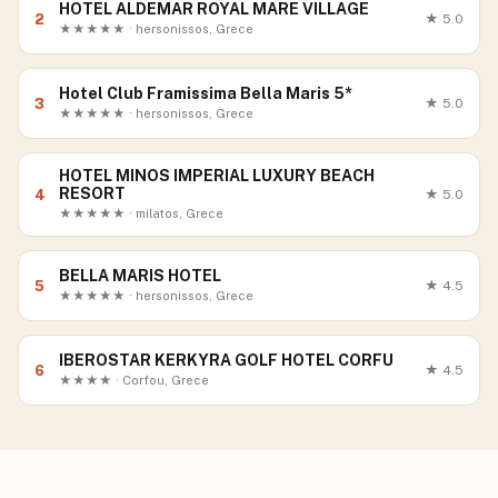
HOTEL ALDEMAR ROYAL MARE VILLAGE
2
★
5.0
★★★★★ · hersonissos, Grece
Hotel Club Framissima Bella Maris 5*
3
★
5.0
★★★★★ · hersonissos, Grece
HOTEL MINOS IMPERIAL LUXURY BEACH
RESORT
4
★
5.0
★★★★★ · milatos, Grece
BELLA MARIS HOTEL
5
★
4.5
★★★★★ · hersonissos, Grece
IBEROSTAR KERKYRA GOLF HOTEL CORFU
6
★
4.5
★★★★ · Corfou, Grece