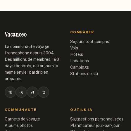
Vacanceo
COMPARER
Séjours tout compris
La communauté voyage
Vols
francophone depuis 2004.
Hôtels
Des millions de membres, 180
Locations
pays racontés, et toujours la
Campings
même envie : partir bien
Stations de ski
préparés.
fb
ig
yt
tt
COMMUNAUTÉ
OUTILS IA
Carnets de voyage
Suggestions personnalisées
Albums photos
Planificateur jour-par-jour