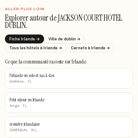
ALLER PLUS LOIN
Explorer autour de
JACKSON COURT HOTEL
DUBLIN
.
Fiche
Irlande
→
Ville de
dublin
→
Tous les hôtels
à Irlande
→
Carnets
à Irlande
→
Ce que la communauté raconte
sur Irlande
.
l'irlande en solo et sac à dos
elabkou
· 7 j
Petit séjour en Irlande
Airge
· 7 j
croisière irlandaise
GWENDAL
· 31 j