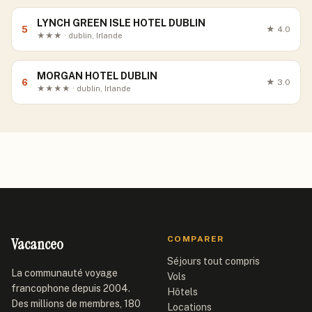
LYNCH GREEN ISLE HOTEL DUBLIN
5
★
4.0
★★★ · dublin, Irlande
MORGAN HOTEL DUBLIN
6
★
3.0
★★★★ · dublin, Irlande
Vacanceo
COMPARER
Séjours tout compris
La communauté voyage
Vols
francophone depuis 2004.
Hôtels
Des millions de membres, 180
Locations