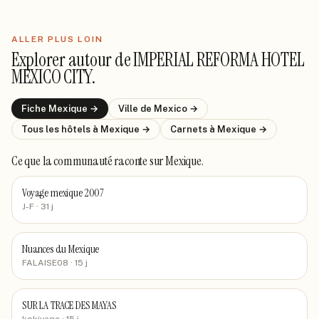
ALLER PLUS LOIN
Explorer autour de
IMPERIAL REFORMA HOTEL
MEXICO CITY
.
Fiche
Mexique
→
Ville de
Mexico
→
Tous les hôtels
à Mexique
→
Carnets
à Mexique
→
Ce que la communauté raconte
sur Mexique
.
Voyage mexique 2007
J-F
· 31 j
Nuances du Mexique
FALAISE08
· 15 j
SUR LA TRACE DES MAYAS