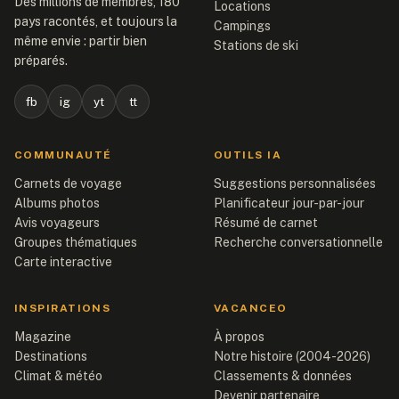
Des millions de membres, 180
Locations
pays racontés, et toujours la
Campings
même envie : partir bien
Stations de ski
préparés.
fb
ig
yt
tt
COMMUNAUTÉ
OUTILS IA
Carnets de voyage
Suggestions personnalisées
Albums photos
Planificateur jour-par-jour
Avis voyageurs
Résumé de carnet
Groupes thématiques
Recherche conversationnelle
Carte interactive
INSPIRATIONS
VACANCEO
Magazine
À propos
Destinations
Notre histoire (2004-2026)
Climat & météo
Classements & données
Devenir partenaire