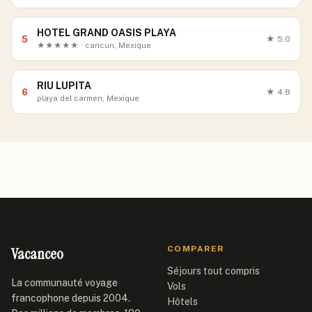
HOTEL GRAND OASIS PLAYA
5
★
5.0
★★★★★ · cancun, Mexique
RIU LUPITA
6
★
4.8
playa del carmen, Mexique
Vacanceo
COMPARER
Séjours tout compris
La communauté voyage
Vols
francophone depuis 2004.
Hôtels