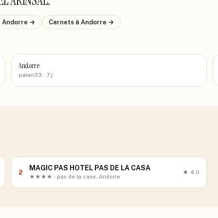
EL ARINSAL
.
à Andorre
→
Carnets
à Andorre
→
Andorre
paien33
· 7 j
MAGIC PAS HOTEL PAS DE LA CASA
2
★
4.0
★★★★ · pas de la case, Andorre