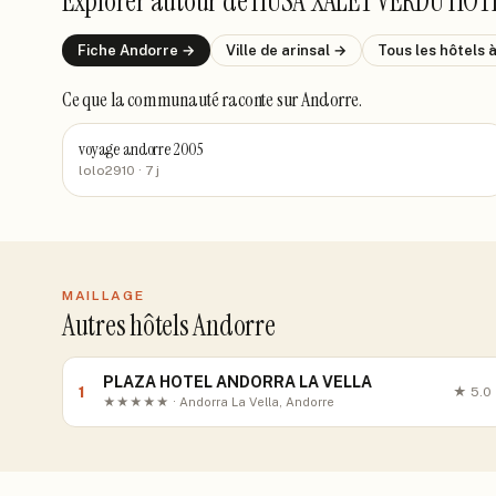
Explorer autour de
HUSA XALET VERDU HOT
Fiche
Andorre
→
Ville de
arinsal
→
Tous les hôtels
Ce que la communauté raconte
sur Andorre
.
voyage andorre 2005
lolo2910
· 7 j
MAILLAGE
Autres hôtels Andorre
PLAZA HOTEL ANDORRA LA VELLA
1
★
5.0
★★★★★ · Andorra La Vella, Andorre