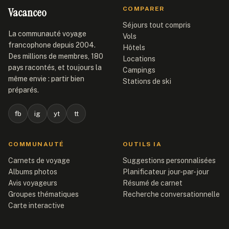
Vacanceo
COMPARER
Séjours tout compris
La communauté voyage
Vols
francophone depuis 2004.
Hôtels
Des millions de membres, 180
Locations
pays racontés, et toujours la
Campings
même envie : partir bien
Stations de ski
préparés.
fb
ig
yt
tt
COMMUNAUTÉ
OUTILS IA
Carnets de voyage
Suggestions personnalisées
Albums photos
Planificateur jour-par-jour
Avis voyageurs
Résumé de carnet
Groupes thématiques
Recherche conversationnelle
Carte interactive