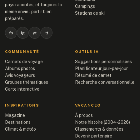
pays racontés, et toujours la
Campings
même envie : partir bien
Stations de ski
préparés.
fb
ig
yt
tt
COMMUNAUTÉ
OUTILS IA
Carnets de voyage
Suggestions personnalisées
Albums photos
Planificateur jour-par-jour
Avis voyageurs
Résumé de carnet
Groupes thématiques
Recherche conversationnelle
Carte interactive
INSPIRATIONS
VACANCEO
Magazine
À propos
Destinations
Notre histoire (2004-2026)
Climat & météo
Classements & données
Devenir partenaire