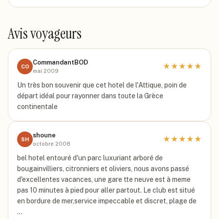
Avis voyageurs
CommandantBOD
★
★
★
★
★
CO
mai 2009
Un très bon souvenir que cet hotel de l'Attique, poin de
départ idéal pour rayonner dans toute la Grèce
continentale
shoune
★
★
★
★
★
SH
octobre 2008
bel hotel entouré d'un parc luxuriant arboré de
bougainvilliers, citronniers et oliviers, nous avons passé
d'excellentes vacances, une gare tte neuve est à meme
pas 10 minutes à pied pour aller partout. Le club est situé
en bordure de mer,service impeccable et discret, plage de
…