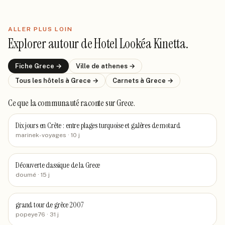
ALLER PLUS LOIN
Explorer autour de
Hotel Lookéa Kinetta
.
Fiche
Grece
→
Ville de
athenes
→
Tous les hôtels
à Grece
→
Carnets
à Grece
→
Ce que la communauté raconte
sur Grece
.
Dix jours en Crète : entre plages turquoise et galères de motard
marinek-voyages
· 10 j
Découverte classique de la Grece
doumé
· 15 j
grand tour de grèce 2007
popeye76
· 31 j