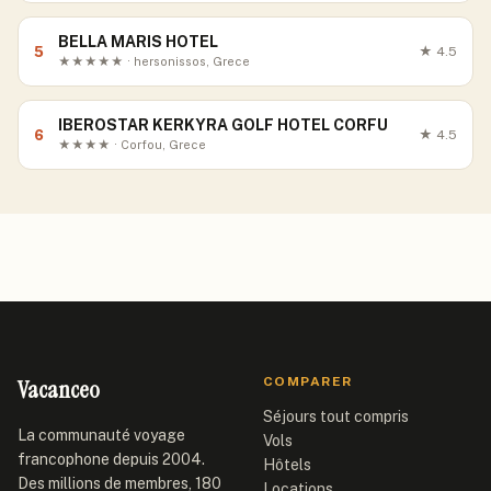
BELLA MARIS HOTEL
5
★
4.5
★★★★★ · hersonissos, Grece
IBEROSTAR KERKYRA GOLF HOTEL CORFU
6
★
4.5
★★★★ · Corfou, Grece
Vacanceo
COMPARER
Séjours tout compris
La communauté voyage
Vols
francophone depuis 2004.
Hôtels
Des millions de membres, 180
Locations