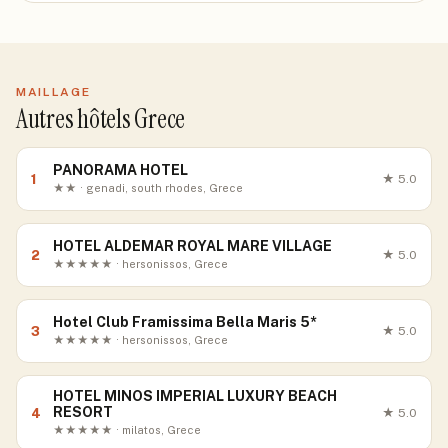
MAILLAGE
Autres hôtels Grece
PANORAMA HOTEL
1
★
5.0
★★ · genadi, south rhodes, Grece
HOTEL ALDEMAR ROYAL MARE VILLAGE
2
★
5.0
★★★★★ · hersonissos, Grece
Hotel Club Framissima Bella Maris 5*
3
★
5.0
★★★★★ · hersonissos, Grece
HOTEL MINOS IMPERIAL LUXURY BEACH
RESORT
4
★
5.0
★★★★★ · milatos, Grece